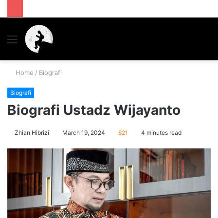
Menu
S
fo
Home
/
Biografi
Biografi
Biografi Ustadz Wijayanto
Zhian Hibrizi
March 19, 2024
621
4 minutes read