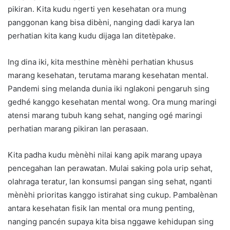
pikiran. Kita kudu ngerti yen kesehatan ora mung
panggonan kang bisa dibèni, nanging dadi karya lan
perhatian kita kang kudu dijaga lan ditetèpake.
Ing dina iki, kita mesthine mènèhi perhatian khusus
marang kesehatan, terutama marang kesehatan mental.
Pandemi sing melanda dunia iki nglakoni pengaruh sing
gedhé kanggo kesehatan mental wong. Ora mung maringi
atensi marang tubuh kang sehat, nanging ogé maringi
perhatian marang pikiran lan perasaan.
Kita padha kudu mènèhi nilai kang apik marang upaya
pencegahan lan perawatan. Mulai saking pola urip sehat,
olahraga teratur, lan konsumsi pangan sing sehat, nganti
mènèhi prioritas kanggo istirahat sing cukup. Pambalènan
antara kesehatan fisik lan mental ora mung penting,
nanging pancén supaya kita bisa nggawe kehidupan sing