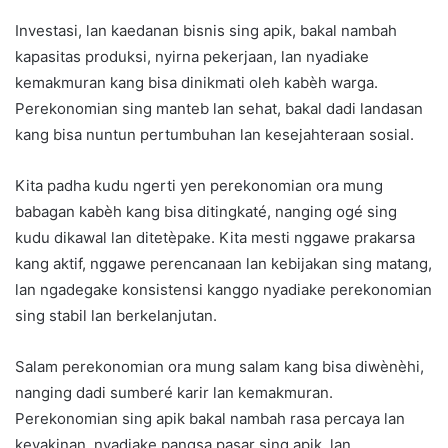
Investasi, lan kaedanan bisnis sing apik, bakal nambah
kapasitas produksi, nyirna pekerjaan, lan nyadiake
kemakmuran kang bisa dinikmati oleh kabèh warga.
Perekonomian sing manteb lan sehat, bakal dadi landasan
kang bisa nuntun pertumbuhan lan kesejahteraan sosial.
Kita padha kudu ngerti yen perekonomian ora mung
babagan kabèh kang bisa ditingkaté, nanging ogé sing
kudu dikawal lan ditetèpake. Kita mesti nggawe prakarsa
kang aktif, nggawe perencanaan lan kebijakan sing matang,
lan ngadegake konsistensi kanggo nyadiake perekonomian
sing stabil lan berkelanjutan.
Salam perekonomian ora mung salam kang bisa diwènèhi,
nanging dadi sumberé karir lan kemakmuran.
Perekonomian sing apik bakal nambah rasa percaya lan
keyakinan, nyadiake pangsa pasar sing apik, lan