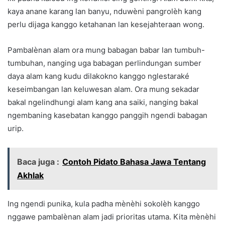
kaya anane karang lan banyu, nduwèni pangrolèh kang
perlu dijaga kanggo ketahanan lan kesejahteraan wong.
Pambalènan alam ora mung babagan babar lan tumbuh-
tumbuhan, nanging uga babagan perlindungan sumber
daya alam kang kudu dilakokno kanggo nglestaraké
keseimbangan lan keluwesan alam. Ora mung sekadar
bakal ngelindhungi alam kang ana saiki, nanging bakal
ngembaning kasebatan kanggo panggih ngendi babagan
urip.
Baca juga :
Contoh Pidato Bahasa Jawa Tentang
Akhlak
Ing ngendi punika, kula padha mènèhi sokolèh kanggo
nggawe pambalènan alam jadi prioritas utama. Kita mènèhi