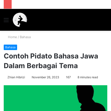
Menu
S
fo
Home
/
Bahasa
Bahasa
Contoh Pidato Bahasa Jawa
Dalam Berbagai Tema
Zhian Hibrizi
November 26, 2023
167
8 minutes read