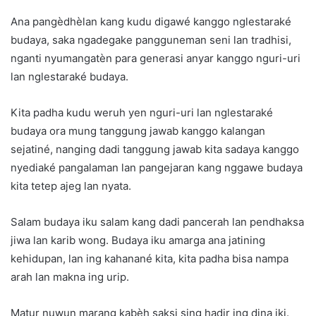
Ana pangèdhèlan kang kudu digawé kanggo nglestaraké
budaya, saka ngadegake pangguneman seni lan tradhisi,
nganti nyumangatèn para generasi anyar kanggo nguri-uri
lan nglestaraké budaya.
Kita padha kudu weruh yen nguri-uri lan nglestaraké
budaya ora mung tanggung jawab kanggo kalangan
sejatiné, nanging dadi tanggung jawab kita sadaya kanggo
nyediaké pangalaman lan pangejaran kang nggawe budaya
kita tetep ajeg lan nyata.
Salam budaya iku salam kang dadi pancerah lan pendhaksa
jiwa lan karib wong. Budaya iku amarga ana jatining
kehidupan, lan ing kahanané kita, kita padha bisa nampa
arah lan makna ing urip.
Matur nuwun marang kabèh saksi sing hadir ing dina iki.