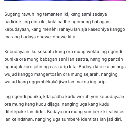
Sugeng rawuh ing temanten iki, kang sami sedaya
hadiriné. Ing dina iki, kula badhé ngomong babagan
kebudayaan, kang mènèhi rahayu lan aja kasedhiya kanggo
marang budaya dhewe-dhewe kita.
Kebudayaan iku sesuatu kang ora mung wektu ing ngendi
punika ora mung babagan seni lan sastra, nanging pancén
ngarujuk karo jatining cara urip kita. Budaya kita iku amarga
wujud kanggo mangertosèn ora mung sejarah, nanging
wujud kang nggambèkaké jiwa lan makna ing urip.
Ing ngendi punika, kita padha kudu weruh yen kebudayaan
ora mung kang kudu dijaga, nanging uga kang kudu
ditetèpake lan didol. Budaya ora mung sumberé kreativitas
lan keindahan, nanging uga sumberé identitas lan jati diri.