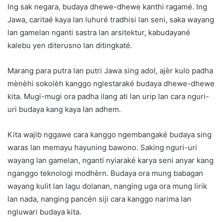
Ing sak negara, budaya dhewe-dhewe kanthi ragamé. Ing
Jawa, caritaé kaya lan luhuré tradhisi lan seni, saka wayang
lan gamelan nganti sastra lan arsitektur, kabudayané
kalebu yen diterusno lan ditingkaté.
Marang para putra lan putri Jawa sing adol, ajèr kulo padha
mènèhi sokolèh kanggo nglestaraké budaya dhewe-dhewe
kita. Mugi-mugi ora padha ilang ati lan urip lan cara nguri-
uri budaya kang kaya lan adhem.
Kita wajib nggawe cara kanggo ngembangaké budaya sing
waras lan memayu hayuning bawono. Saking nguri-uri
wayang lan gamelan, nganti nyiaraké karya seni anyar kang
nganggo teknologi modhèrn. Budaya ora mung babagan
wayang kulit lan lagu dolanan, nanging uga ora mung lirik
lan nada, nanging pancén siji cara kanggo narima lan
ngluwari budaya kita.