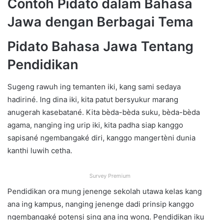
Contoh Pidato dalam Bahasa
Jawa dengan Berbagai Tema
Pidato Bahasa Jawa Tentang
Pendidikan
Sugeng rawuh ing temanten iki, kang sami sedaya
hadiriné. Ing dina iki, kita patut bersyukur marang
anugerah kasebatané. Kita bèda-bèda suku, bèda-bèda
agama, nanging ing urip iki, kita padha siap kanggo
sapisané ngembangaké diri, kanggo mangertèni dunia
kanthi luwih cetha.
Survey Premium
Pendidikan ora mung jenenge sekolah utawa kelas kang
ana ing kampus, nanging jenenge dadi prinsip kanggo
ngembangaké potensi sing ana ing wong. Pendidikan iku