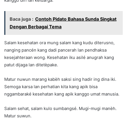
kanggo diri lan keluarga.
Baca juga :
Contoh Pidato Bahasa Sunda Singkat
Dengan Berbagai Tema
Salam kesehatan ora mung salam kang kudu diterusno,
nanging pancén kang dadi pancerah lan pendhaksa
kesejahteraan wong. Kesehatan iku asilé anugrah kang
patut dijaga lan ditetèpake.
Matur nuwun marang kabèh saksi sing hadir ing dina iki.
Semoga karsa lan perhatian kita kang apik bisa
nggambaraké kesehatan kang apik kanggo umat manusia.
Salam sehat, salam kulo sumbangsé. Mugi-mugi manèh.
Matur suwun.