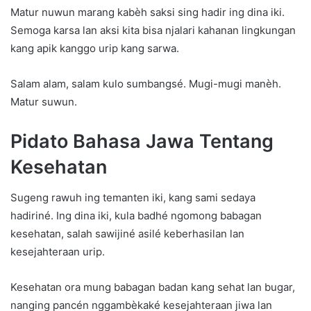
Matur nuwun marang kabèh saksi sing hadir ing dina iki.
Semoga karsa lan aksi kita bisa njalari kahanan lingkungan
kang apik kanggo urip kang sarwa.
Salam alam, salam kulo sumbangsé. Mugi-mugi manèh.
Matur suwun.
Pidato Bahasa Jawa Tentang
Kesehatan
Sugeng rawuh ing temanten iki, kang sami sedaya
hadiriné. Ing dina iki, kula badhé ngomong babagan
kesehatan, salah sawijiné asilé keberhasilan lan
kesejahteraan urip.
Kesehatan ora mung babagan badan kang sehat lan bugar,
nanging pancén nggambèkaké kesejahteraan jiwa lan