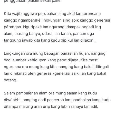
penggunaan plastik sekali paké.
Kita wajib nggawe perubahan sing aktif lan terencana
kanggo ngambaraké lingkungan sing apik kanggo generasi
pérangan. Nguripaké lan ngurangi dampak negatif ing
alam, marang banyu, udara, lan tanah, pancén uga
tanggung jawab kita kang kudu dipikul lan dilakoni.
Lingkungan ora mung babagan panas lan hujan, nanging
dadi sumber kehidupan kang patut dijaga. Kita mesti
ngurusna ora mung kang kita, nanging kang bakal ditingali
lan dinikmati oleh generasi-generasi saiki lan kang bakal
datang.
Salam pambalènan alam ora mung salam kang kudu
diwènèhi, nanging dadi pancerah lan pandhaksa kang kudu
ditampa marang arah urip kang lebih rahayu lan adil.