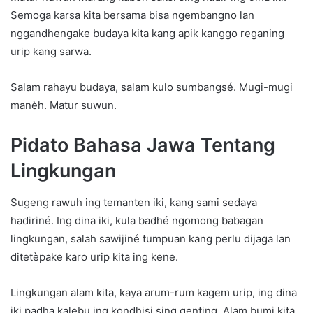
Semoga karsa kita bersama bisa ngembangno lan
nggandhengake budaya kita kang apik kanggo reganing
urip kang sarwa.
Salam rahayu budaya, salam kulo sumbangsé. Mugi-mugi
manèh. Matur suwun.
Pidato Bahasa Jawa Tentang
Lingkungan
Sugeng rawuh ing temanten iki, kang sami sedaya
hadiriné. Ing dina iki, kula badhé ngomong babagan
lingkungan, salah sawijiné tumpuan kang perlu dijaga lan
ditetèpake karo urip kita ing kene.
Lingkungan alam kita, kaya arum-rum kagem urip, ing dina
iki padha kalebu ing kondhisi sing genting. Alam bumi kita,