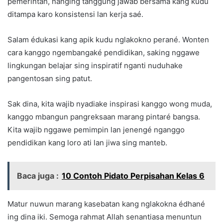
pemerintah, nanging tanggung jawab bersama kang kudu
ditampa karo konsistensi lan kerja saé.
Salam édukasi kang apik kudu nglakokno perané. Wonten
cara kanggo ngembangaké pendidikan, saking nggawe
lingkungan belajar sing inspiratif nganti nuduhake
pangentosan sing patut.
Sak dina, kita wajib nyadiake inspirasi kanggo wong muda,
kanggo mbangun pangreksaan marang pintaré bangsa.
Kita wajib nggawe pemimpin lan jenengé nganggo
pendidikan kang loro ati lan jiwa sing manteb.
Baca juga :
10 Contoh Pidato Perpisahan Kelas 6
Matur nuwun marang kasebatan kang nglakokna édhané
ing dina iki. Semoga rahmat Allah senantiasa menuntun