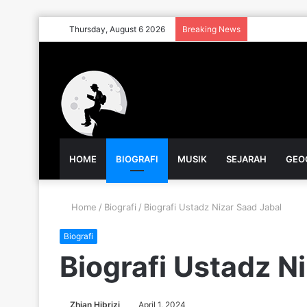
Thursday, August 6 2026
Breaking News
HOME
BIOGRAFI
MUSIK
SEJARAH
GEO
Home
/
Biografi
/
Biografi Ustadz Nizar Saad Jabal
Biografi
Biografi Ustadz N
Zhian Hibrizi
April 1, 2024