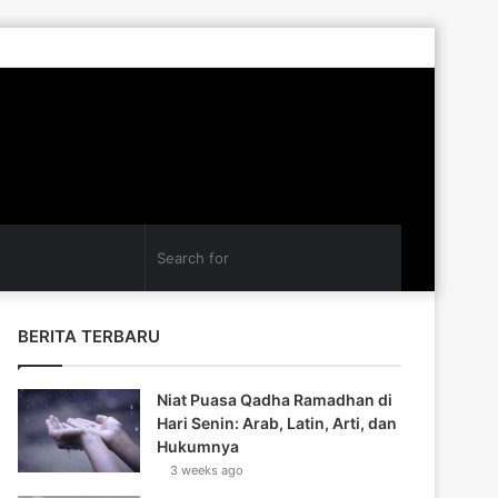
Log
Random
Sidebar
In
Article
Search
for
BERITA TERBARU
Niat Puasa Qadha Ramadhan di
Hari Senin: Arab, Latin, Arti, dan
Hukumnya
3 weeks ago