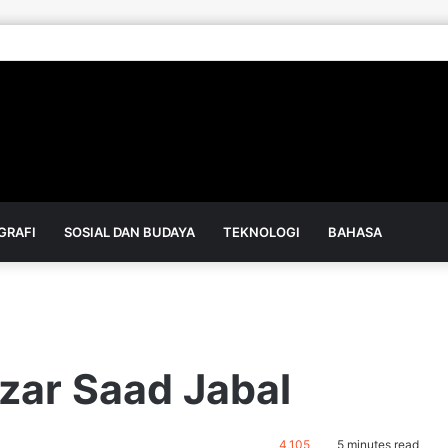
GRAFI
SOSIAL DAN BUDAYA
TEKNOLOGI
BAHASA
izar Saad Jabal
4,105
5 minutes read