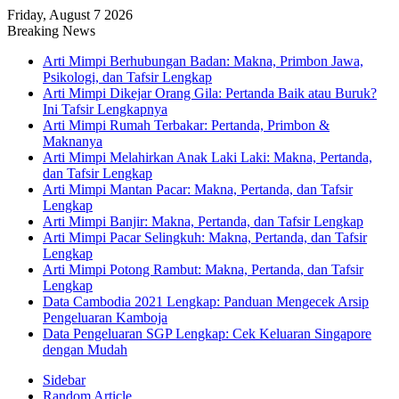
Friday, August 7 2026
Breaking News
Arti Mimpi Berhubungan Badan: Makna, Primbon Jawa,
Psikologi, dan Tafsir Lengkap
Arti Mimpi Dikejar Orang Gila: Pertanda Baik atau Buruk?
Ini Tafsir Lengkapnya
Arti Mimpi Rumah Terbakar: Pertanda, Primbon &
Maknanya
Arti Mimpi Melahirkan Anak Laki Laki: Makna, Pertanda,
dan Tafsir Lengkap
Arti Mimpi Mantan Pacar: Makna, Pertanda, dan Tafsir
Lengkap
Arti Mimpi Banjir: Makna, Pertanda, dan Tafsir Lengkap
Arti Mimpi Pacar Selingkuh: Makna, Pertanda, dan Tafsir
Lengkap
Arti Mimpi Potong Rambut: Makna, Pertanda, dan Tafsir
Lengkap
Data Cambodia 2021 Lengkap: Panduan Mengecek Arsip
Pengeluaran Kamboja
Data Pengeluaran SGP Lengkap: Cek Keluaran Singapore
dengan Mudah
Sidebar
Random Article