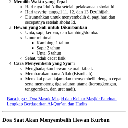
Memilih Waktu yang Tepat
Hari raya Idul Adha setelah pelaksanaan sholat Id.
Hari tasyriq: tanggal 11, 12, dan 13 Dzulhijjah.
Disunnahkan untuk menyembelih di pagi hari dan
secepatnya setelah sholat Id.
Hewan yang Sah untuk Dikurbankan
Unta, sapi, kerbau, dan kambing/domba.
Umur minimal:
Kambing: 1 tahun
Sapi: 2 tahun
Unta: 5 tahun
Sehat, tidak cacat fisik.
Cara Menyembelih yang Syar’i
Menghadapkan hewan ke arah kiblat.
Membacakan nama Allah (Bismillah).
Memakai pisau tajam dan menyembelih dengan cepat
serta memotong tiga saluran utama (kerongkongan,
tenggorokan, dan urat nadi).
Baca juga :
Doa Masuk Masjid dan Keluar Masjid: Panduan
Lengkap Berdasarkan Al-Qur’an dan Hadits
Doa Saat Akan Menyembelih Hewan Kurban