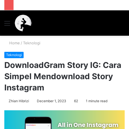
Menu
S
fo
Home
/
Teknologi
Teknologi
DownloadGram Story IG: Cara
Simpel Mendownload Story
Instagram
Zhian Hibrizi
December 1, 2023
62
1 minute read