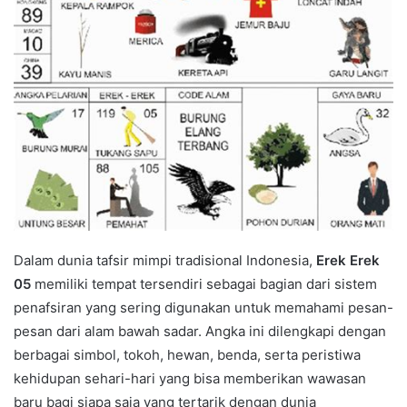
Dalam dunia tafsir mimpi tradisional Indonesia,
Erek Erek
05
memiliki tempat tersendiri sebagai bagian dari sistem
penafsiran yang sering digunakan untuk memahami pesan-
pesan dari alam bawah sadar. Angka ini dilengkapi dengan
berbagai simbol, tokoh, hewan, benda, serta peristiwa
kehidupan sehari-hari yang bisa memberikan wawasan
baru bagi siapa saja yang tertarik dengan dunia