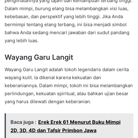
penglihatannya yang tajam dan kemampuan terbang tinggi.
Dalam mimpi, burung elang bisa melambangkan visi luas,
kebebasan, dan perspektif yang lebih tinggi. Jika Anda
bermimpi tentang elang terbang, ini bisa menjadi simbol
bahwa Anda sedang mencari jawaban dari sudut pandang
yang lebih luas.
Wayang Garu Langit
Wayang Garu Langit adalah tokoh legendaris dalam cerita
wayang kulit. Ia dikenal karena kekuatan dan
keberaniannya. Dalam mimpi, tokoh ini bisa melambangkan
perlindungan, kekuatan spiritual, atau bahkan ujian besar
yang harus dilewati dengan keberanian.
Baca juga :
Erek Erek 61 Menurut Buku Mimpi
2D, 3D, 4D dan Tafsir Primbon Jawa