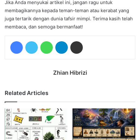
Jika Anda menyukai artikel ini, jangan ragu untuk
membagikannya kepada teman-teman atau kerabat yang
juga tertarik dengan dunia tafsir mimpi. Terima kasih telah
membaca, dan semoga bermanfaat!
Facebook
Twitter
WhatsApp
Telegram
Share via Email
Zhian Hibrizi
Related Articles