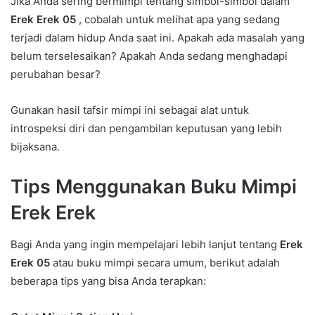
Jika Anda sering bermimpi tentang simbol-simbol dalam
Erek Erek 05
, cobalah untuk melihat apa yang sedang
terjadi dalam hidup Anda saat ini. Apakah ada masalah yang
belum terselesaikan? Apakah Anda sedang menghadapi
perubahan besar?
Gunakan hasil tafsir mimpi ini sebagai alat untuk
introspeksi diri dan pengambilan keputusan yang lebih
bijaksana.
Tips Menggunakan Buku Mimpi
Erek Erek
Bagi Anda yang ingin mempelajari lebih lanjut tentang
Erek
Erek 05
atau buku mimpi secara umum, berikut adalah
beberapa tips yang bisa Anda terapkan: