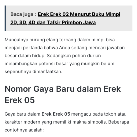
Baca juga :
Erek Erek 02 Menurut Buku Mimpi
2D, 3D, 4D dan Tafsir Primbon Jawa
Munculnya burung elang terbang dalam mimpi bisa
menjadi pertanda bahwa Anda sedang mencari jawaban
besar dalam hidup. Sedangkan pohon durian
melambangkan potensi besar yang mungkin belum
sepenuhnya dimanfaatkan.
Nomor Gaya Baru dalam Erek
Erek 05
Gaya baru dalam
Erek Erek 05
mengacu pada tokoh atau
karakter modern yang memiliki makna simbolis. Beberapa
contohnya adalah: