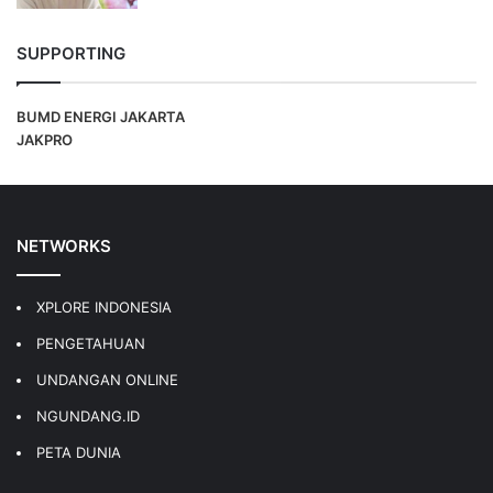
SUPPORTING
BUMD ENERGI JAKARTA
JAKPRO
NETWORKS
XPLORE INDONESIA
PENGETAHUAN
UNDANGAN ONLINE
NGUNDANG.ID
PETA DUNIA