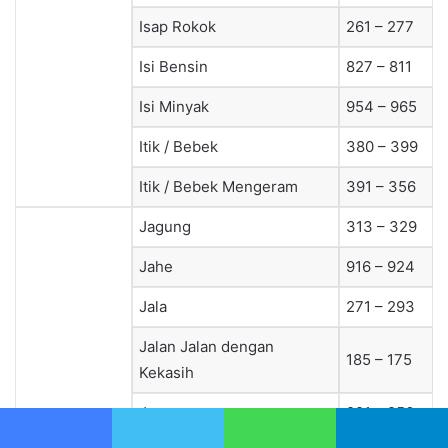
Isap Rokok
261 – 277
Isi Bensin
827 – 811
Isi Minyak
954 – 965
Itik / Bebek
380 – 399
Itik / Bebek Mengeram
391 – 356
Jagung
313 – 329
Jahe
916 – 924
Jala
271 – 293
Jalan Jalan dengan
185 – 175
Kekasih
Jam
291 – 256