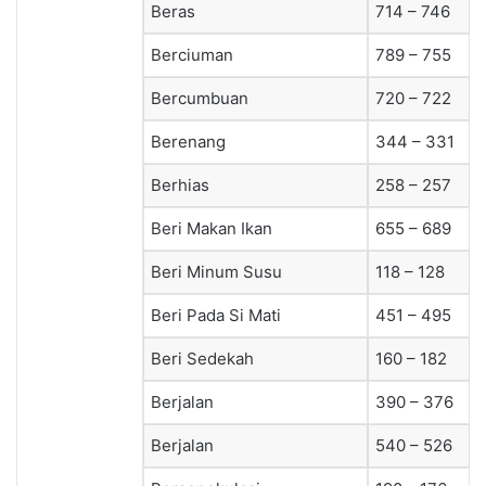
Beras
714 – 746
Berciuman
789 – 755
Bercumbuan
720 – 722
Berenang
344 – 331
Berhias
258 – 257
Beri Makan Ikan
655 – 689
Beri Minum Susu
118 – 128
Beri Pada Si Mati
451 – 495
Beri Sedekah
160 – 182
Berjalan
390 – 376
Berjalan
540 – 526