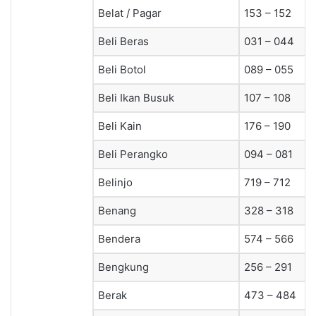
Belat / Pagar
153 – 152
Beli Beras
031 – 044
Beli Botol
089 – 055
Beli Ikan Busuk
107 – 108
Beli Kain
176 – 190
Beli Perangko
094 – 081
Belinjo
719 – 712
Benang
328 – 318
Bendera
574 – 566
Bengkung
256 – 291
Berak
473 – 484