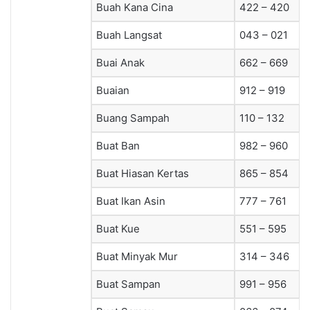
Buah Kana Cina
422 – 420
Buah Langsat
043 – 021
Buai Anak
662 – 669
Buaian
912 – 919
Buang Sampah
110 – 132
Buat Ban
982 – 960
Buat Hiasan Kertas
865 – 854
Buat Ikan Asin
777 – 761
Buat Kue
551 – 595
Buat Minyak Mur
314 – 346
Buat Sampan
991 – 956