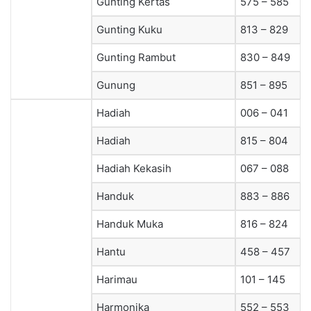
Gunting Kertas
575 – 585
Gunting Kuku
813 – 829
Gunting Rambut
830 – 849
Gunung
851 – 895
Hadiah
006 – 041
Hadiah
815 – 804
Hadiah Kekasih
067 – 088
Handuk
883 – 886
Handuk Muka
816 – 824
Hantu
458 – 457
Harimau
101 – 145
Harmonika
552 – 553