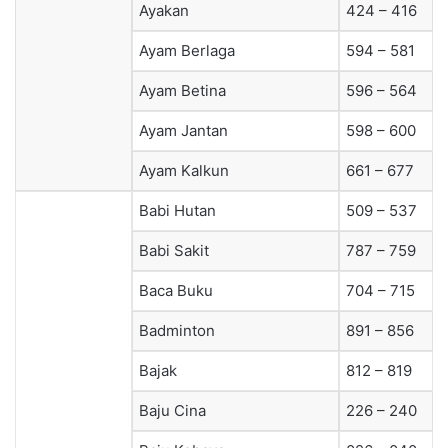
Ayakan
424 – 416
Ayam Berlaga
594 – 581
Ayam Betina
596 – 564
Ayam Jantan
598 – 600
Ayam Kalkun
661 – 677
Babi Hutan
509 – 537
Babi Sakit
787 – 759
Baca Buku
704 – 715
Badminton
891 – 856
Bajak
812 – 819
Baju Cina
226 – 240