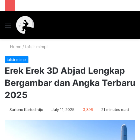
Menu
S
fo
Home
/
tafsir mimpi
tafsir mimpi
Erek Erek 3D Abjad Lengkap
Bergambar dan Angka Terbaru
2025
Sartono Kartodirdjo
July 11, 2025
3,896
21 minutes read