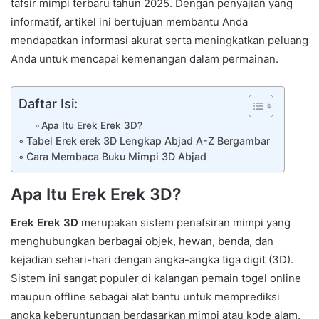
tafsir mimpi terbaru tahun 2025. Dengan penyajian yang
informatif, artikel ini bertujuan membantu Anda
mendapatkan informasi akurat serta meningkatkan peluang
Anda untuk mencapai kemenangan dalam permainan.
Daftar Isi:
Apa Itu Erek Erek 3D?
Tabel Erek erek 3D Lengkap Abjad A-Z Bergambar
Cara Membaca Buku Mimpi 3D Abjad
Apa Itu Erek Erek 3D?
Erek Erek 3D
merupakan sistem penafsiran mimpi yang
menghubungkan berbagai objek, hewan, benda, dan
kejadian sehari-hari dengan angka-angka tiga digit (3D).
Sistem ini sangat populer di kalangan pemain togel online
maupun offline sebagai alat bantu untuk memprediksi
angka keberuntungan berdasarkan mimpi atau kode alam.