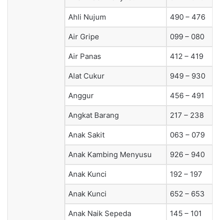
Ahli Nujum
490 – 476
Air Gripe
099 – 080
Air Panas
412 – 419
Alat Cukur
949 – 930
Anggur
456 – 491
Angkat Barang
217 – 238
Anak Sakit
063 – 079
Anak Kambing Menyusu
926 – 940
Anak Kunci
192 – 197
Anak Kunci
652 – 653
Anak Naik Sepeda
145 – 101