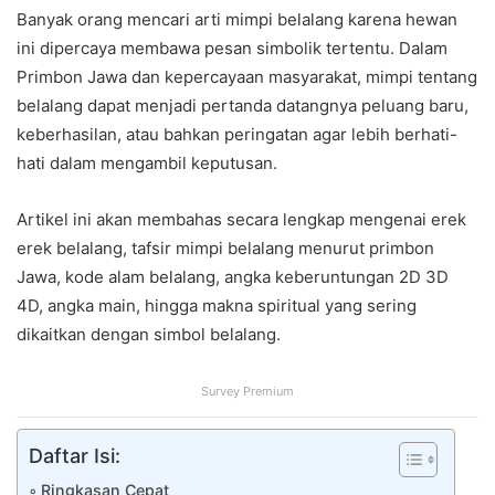
Banyak orang mencari arti mimpi belalang karena hewan
ini dipercaya membawa pesan simbolik tertentu. Dalam
Primbon Jawa dan kepercayaan masyarakat, mimpi tentang
belalang dapat menjadi pertanda datangnya peluang baru,
keberhasilan, atau bahkan peringatan agar lebih berhati-
hati dalam mengambil keputusan.
Artikel ini akan membahas secara lengkap mengenai erek
erek belalang, tafsir mimpi belalang menurut primbon
Jawa, kode alam belalang, angka keberuntungan 2D 3D
4D, angka main, hingga makna spiritual yang sering
dikaitkan dengan simbol belalang.
Survey Premium
Daftar Isi:
Ringkasan Cepat