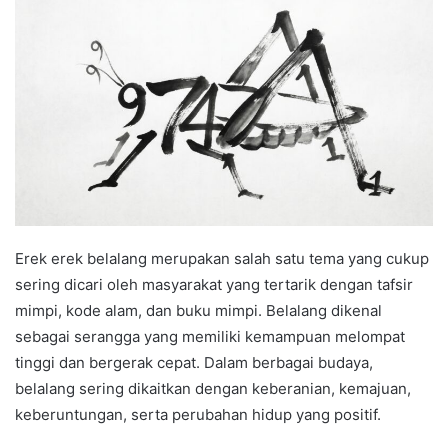
Erek erek belalang merupakan salah satu tema yang cukup
sering dicari oleh masyarakat yang tertarik dengan tafsir
mimpi, kode alam, dan buku mimpi. Belalang dikenal
sebagai serangga yang memiliki kemampuan melompat
tinggi dan bergerak cepat. Dalam berbagai budaya,
belalang sering dikaitkan dengan keberanian, kemajuan,
keberuntungan, serta perubahan hidup yang positif.