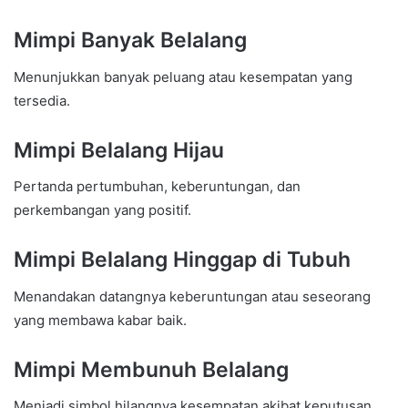
Mimpi Banyak Belalang
Menunjukkan banyak peluang atau kesempatan yang
tersedia.
Mimpi Belalang Hijau
Pertanda pertumbuhan, keberuntungan, dan
perkembangan yang positif.
Mimpi Belalang Hinggap di Tubuh
Menandakan datangnya keberuntungan atau seseorang
yang membawa kabar baik.
Mimpi Membunuh Belalang
Menjadi simbol hilangnya kesempatan akibat keputusan