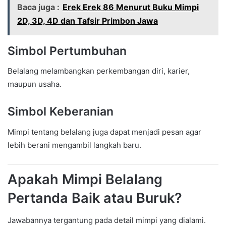
Baca juga :
Erek Erek 86 Menurut Buku Mimpi
2D, 3D, 4D dan Tafsir Primbon Jawa
Simbol Pertumbuhan
Belalang melambangkan perkembangan diri, karier,
maupun usaha.
Simbol Keberanian
Mimpi tentang belalang juga dapat menjadi pesan agar
lebih berani mengambil langkah baru.
Apakah Mimpi Belalang
Pertanda Baik atau Buruk?
Jawabannya tergantung pada detail mimpi yang dialami.