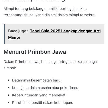
Mimpi tentang belalang memiliki berbagai makna
tergantung situasi yang dialami dalam mimpi tersebut.
Baca juga :
Tabel Shio 2025 Lengkap dengan Arti
Mimpi
Menurut Primbon Jawa
Dalam Primbon Jawa, belalang sering diartikan sebagai
simbol:
Datangnya kesempatan baru.
Kemajuan dalam usaha atau pekerjaan.
Keberuntungan yang mendekat.
Perubahan positif dalam kehidupan.