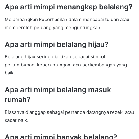
Apa arti mimpi menangkap belalang?
Melambangkan keberhasilan dalam mencapai tujuan atau
memperoleh peluang yang menguntungkan.
Apa arti mimpi belalang hijau?
Belalang hijau sering diartikan sebagai simbol
pertumbuhan, keberuntungan, dan perkembangan yang
baik.
Apa arti mimpi belalang masuk
rumah?
Biasanya dianggap sebagai pertanda datangnya rezeki atau
kabar baik.
Apa arti mimpi banyak belalang?