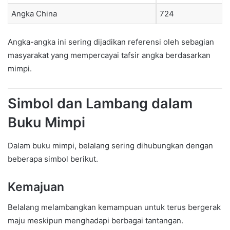
Angka China
724
Angka-angka ini sering dijadikan referensi oleh sebagian
masyarakat yang mempercayai tafsir angka berdasarkan
mimpi.
Simbol dan Lambang dalam
Buku Mimpi
Dalam buku mimpi, belalang sering dihubungkan dengan
beberapa simbol berikut.
Kemajuan
Belalang melambangkan kemampuan untuk terus bergerak
maju meskipun menghadapi berbagai tantangan.