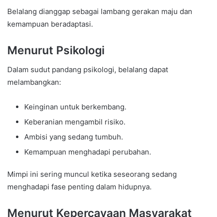
Belalang dianggap sebagai lambang gerakan maju dan
kemampuan beradaptasi.
Menurut Psikologi
Dalam sudut pandang psikologi, belalang dapat
melambangkan:
Keinginan untuk berkembang.
Keberanian mengambil risiko.
Ambisi yang sedang tumbuh.
Kemampuan menghadapi perubahan.
Mimpi ini sering muncul ketika seseorang sedang
menghadapi fase penting dalam hidupnya.
Menurut Kepercayaan Masyarakat