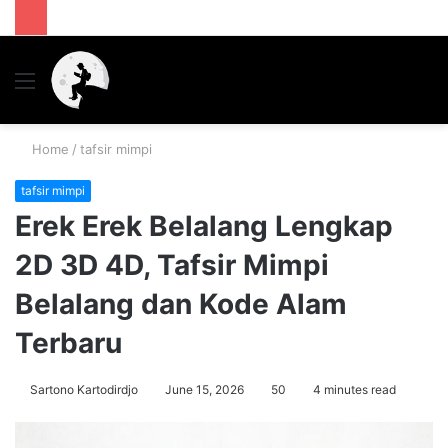
Menu
S
fo
Home
/
tafsir mimpi
tafsir mimpi
Erek Erek Belalang Lengkap
2D 3D 4D, Tafsir Mimpi
Belalang dan Kode Alam
Terbaru
Sartono Kartodirdjo
June 15, 2026
50
4 minutes read