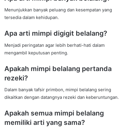
Menunjukkan banyak peluang dan kesempatan yang
tersedia dalam kehidupan.
Apa arti mimpi digigit belalang?
Menjadi peringatan agar lebih berhati-hati dalam
mengambil keputusan penting.
Apakah mimpi belalang pertanda
rezeki?
Dalam banyak tafsir primbon, mimpi belalang sering
dikaitkan dengan datangnya rezeki dan keberuntungan.
Apakah semua mimpi belalang
memiliki arti yang sama?