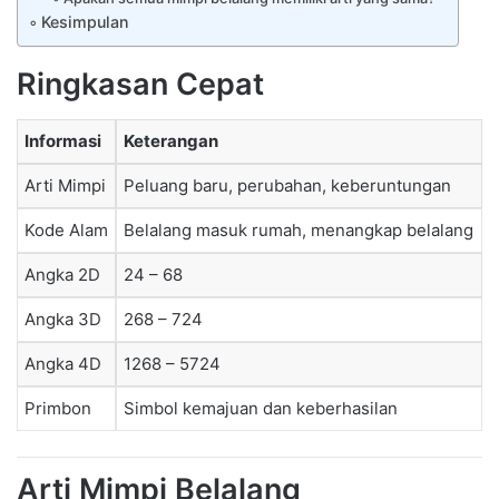
Kesimpulan
Ringkasan Cepat
Informasi
Keterangan
Arti Mimpi
Peluang baru, perubahan, keberuntungan
Kode Alam
Belalang masuk rumah, menangkap belalang
Angka 2D
24 – 68
Angka 3D
268 – 724
Angka 4D
1268 – 5724
Primbon
Simbol kemajuan dan keberhasilan
Arti Mimpi Belalang