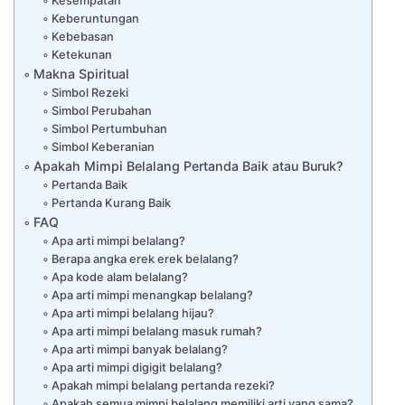
Kesempatan
Keberuntungan
Kebebasan
Ketekunan
Makna Spiritual
Simbol Rezeki
Simbol Perubahan
Simbol Pertumbuhan
Simbol Keberanian
Apakah Mimpi Belalang Pertanda Baik atau Buruk?
Pertanda Baik
Pertanda Kurang Baik
FAQ
Apa arti mimpi belalang?
Berapa angka erek erek belalang?
Apa kode alam belalang?
Apa arti mimpi menangkap belalang?
Apa arti mimpi belalang hijau?
Apa arti mimpi belalang masuk rumah?
Apa arti mimpi banyak belalang?
Apa arti mimpi digigit belalang?
Apakah mimpi belalang pertanda rezeki?
Apakah semua mimpi belalang memiliki arti yang sama?