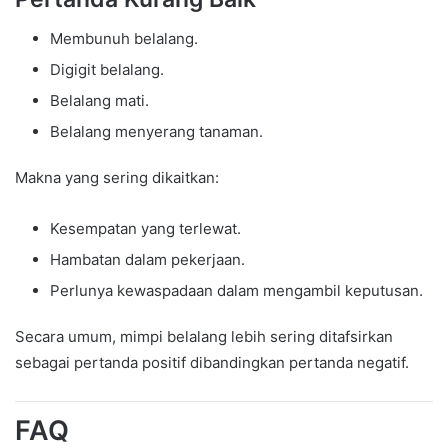
Membunuh belalang.
Digigit belalang.
Belalang mati.
Belalang menyerang tanaman.
Makna yang sering dikaitkan:
Kesempatan yang terlewat.
Hambatan dalam pekerjaan.
Perlunya kewaspadaan dalam mengambil keputusan.
Secara umum, mimpi belalang lebih sering ditafsirkan
sebagai pertanda positif dibandingkan pertanda negatif.
FAQ