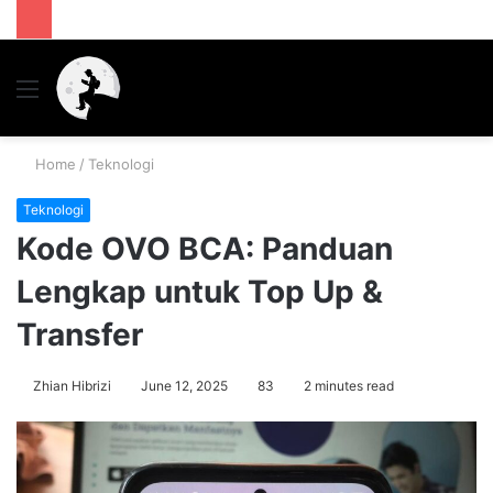
Menu
S
fo
Home
/
Teknologi
Teknologi
Kode OVO BCA: Panduan
Lengkap untuk Top Up &
Transfer
Zhian Hibrizi
June 12, 2025
83
2 minutes read