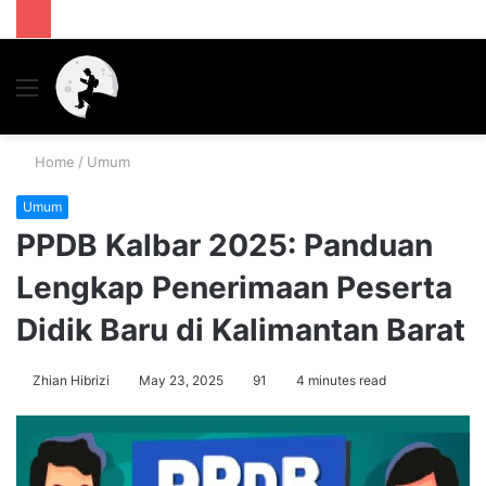
Menu
S
fo
Home
/
Umum
Umum
PPDB Kalbar 2025: Panduan
Lengkap Penerimaan Peserta
Didik Baru di Kalimantan Barat
Zhian Hibrizi
May 23, 2025
91
4 minutes read