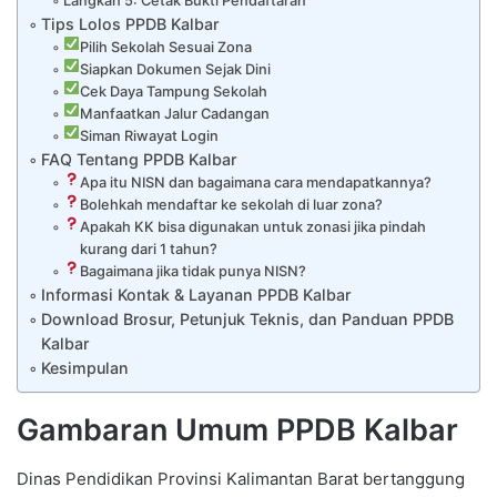
Langkah 5: Cetak Bukti Pendaftaran
Tips Lolos PPDB Kalbar
Pilih Sekolah Sesuai Zona
Siapkan Dokumen Sejak Dini
Cek Daya Tampung Sekolah
Manfaatkan Jalur Cadangan
Siman Riwayat Login
FAQ Tentang PPDB Kalbar
Apa itu NISN dan bagaimana cara mendapatkannya?
Bolehkah mendaftar ke sekolah di luar zona?
Apakah KK bisa digunakan untuk zonasi jika pindah
kurang dari 1 tahun?
Bagaimana jika tidak punya NISN?
Informasi Kontak & Layanan PPDB Kalbar
Download Brosur, Petunjuk Teknis, dan Panduan PPDB
Kalbar
Kesimpulan
Gambaran Umum PPDB Kalbar
Dinas Pendidikan Provinsi Kalimantan Barat bertanggung