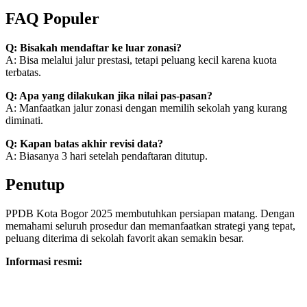
FAQ Populer
Q: Bisakah mendaftar ke luar zonasi?
A: Bisa melalui jalur prestasi, tetapi peluang kecil karena kuota
terbatas.
Q: Apa yang dilakukan jika nilai pas-pasan?
A: Manfaatkan jalur zonasi dengan memilih sekolah yang kurang
diminati.
Q: Kapan batas akhir revisi data?
A: Biasanya 3 hari setelah pendaftaran ditutup.
Penutup
PPDB Kota Bogor 2025 membutuhkan persiapan matang. Dengan
memahami seluruh prosedur dan memanfaatkan strategi yang tepat,
peluang diterima di sekolah favorit akan semakin besar.
Informasi resmi: