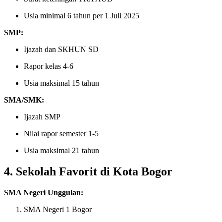
Usia minimal 6 tahun per 1 Juli 2025
SMP:
Ijazah dan SKHUN SD
Rapor kelas 4-6
Usia maksimal 15 tahun
SMA/SMK:
Ijazah SMP
Nilai rapor semester 1-5
Usia maksimal 21 tahun
4. Sekolah Favorit di Kota Bogor
SMA Negeri Unggulan:
SMA Negeri 1 Bogor