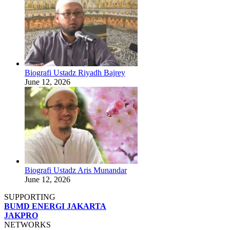
Biografi Ustadz Riyadh Bajrey
June 12, 2026
Biografi Ustadz Aris Munandar
June 12, 2026
SUPPORTING
BUMD ENERGI JAKARTA
JAKPRO
NETWORKS