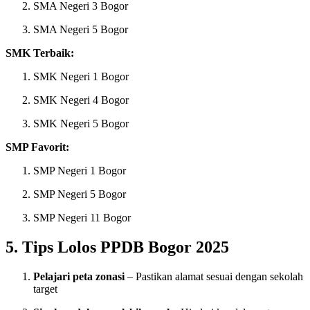
SMA Negeri 3 Bogor
SMA Negeri 5 Bogor
SMK Terbaik:
SMK Negeri 1 Bogor
SMK Negeri 4 Bogor
SMK Negeri 5 Bogor
SMP Favorit:
SMP Negeri 1 Bogor
SMP Negeri 5 Bogor
SMP Negeri 11 Bogor
5. Tips Lolos PPDB Bogor 2025
Pelajari peta zonasi
– Pastikan alamat sesuai dengan sekolah
target