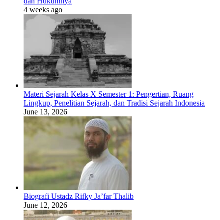
dan Hukumnya
4 weeks ago
Materi Sejarah Kelas X Semester 1: Pengertian, Ruang
Lingkup, Penelitian Sejarah, dan Tradisi Sejarah Indonesia
June 13, 2026
Biografi Ustadz Rifky Ja’far Thalib
June 12, 2026