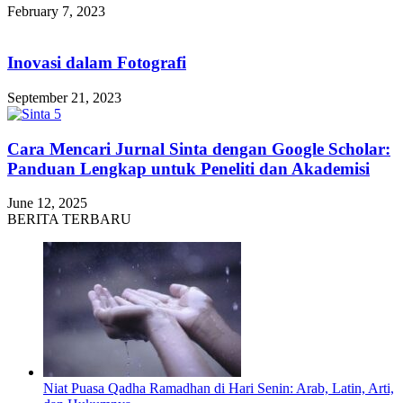
February 7, 2023
Inovasi dalam Fotografi
September 21, 2023
Cara Mencari Jurnal Sinta dengan Google Scholar:
Panduan Lengkap untuk Peneliti dan Akademisi
June 12, 2025
BERITA TERBARU
Niat Puasa Qadha Ramadhan di Hari Senin: Arab, Latin, Arti,