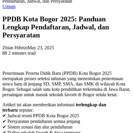
Pendaftaran, Jadwal, dan Persyaratan
Umum
PPDB Kota Bogor 2025: Panduan
Lengkap Pendaftaran, Jadwal, dan
Persyaratan
Zhian Hibrizi
May 23, 2025
88
2 minutes read
Penerimaan Peserta Didik Baru (PPDB) Kota Bogor 2025
merupakan proses seleksi tahunan yang menentukan penerimaan
siswa baru di jenjang SD, SMP, SMA, dan SMK di wilayah Kota
Bogor. Sebagai salah satu kota pendidikan terkemuka di Jawa Barat,
persaingan untuk masuk sekolah favorit di Bogor selalu ketat.
Artikel ini akan memberikan informasi
terlengkap dan
terbaru
seputar:
✔ Jadwal resmi PPDB Kota Bogor 2025
✔ Persyaratan pendaftaran semua jenjang
✔ Sistem zonasi dan alur pendaftaran
✔ Daftar sekolah favorit & daya tampung