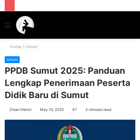
Menu
S
fo
Home
/
Umum
Umum
PPDB Sumut 2025: Panduan
Lengkap Penerimaan Peserta
Didik Baru di Sumut
Zhian Hibrizi
May 19, 2025
47
3 minutes read