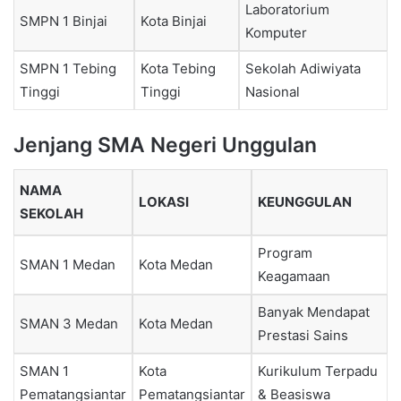
Laboratorium
SMPN 1 Binjai
Kota Binjai
Komputer
SMPN 1 Tebing
Kota Tebing
Sekolah Adiwiyata
Tinggi
Tinggi
Nasional
Jenjang SMA Negeri Unggulan
NAMA
LOKASI
KEUNGGULAN
SEKOLAH
Program
SMAN 1 Medan
Kota Medan
Keagamaan
Banyak Mendapat
SMAN 3 Medan
Kota Medan
Prestasi Sains
SMAN 1
Kota
Kurikulum Terpadu
Pematangsiantar
Pematangsiantar
& Beasiswa