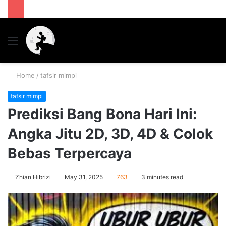
Menu
S
fo
Home
/
tafsir mimpi
tafsir mimpi
Prediksi Bang Bona Hari Ini:
Angka Jitu 2D, 3D, 4D & Colok
Bebas Terpercaya
Zhian Hibrizi
May 31, 2025
763
3 minutes read