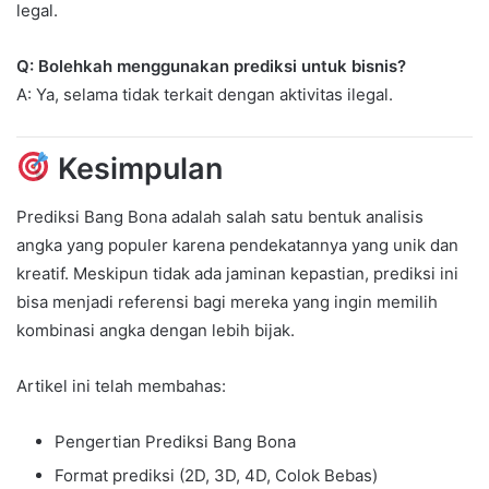
legal.
Q: Bolehkah menggunakan prediksi untuk bisnis?
A: Ya, selama tidak terkait dengan aktivitas ilegal.
Kesimpulan
Prediksi Bang Bona adalah salah satu bentuk analisis
angka yang populer karena pendekatannya yang unik dan
kreatif. Meskipun tidak ada jaminan kepastian, prediksi ini
bisa menjadi referensi bagi mereka yang ingin memilih
kombinasi angka dengan lebih bijak.
Artikel ini telah membahas:
Pengertian Prediksi Bang Bona
Format prediksi (2D, 3D, 4D, Colok Bebas)