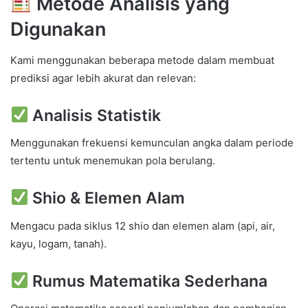
Metode Analisis yang
Digunakan
Kami menggunakan beberapa metode dalam membuat
prediksi agar lebih akurat dan relevan:
Analisis Statistik
Menggunakan frekuensi kemunculan angka dalam periode
tertentu untuk menemukan pola berulang.
Shio & Elemen Alam
Mengacu pada siklus 12 shio dan elemen alam (api, air,
kayu, logam, tanah).
Rumus Matematika Sederhana