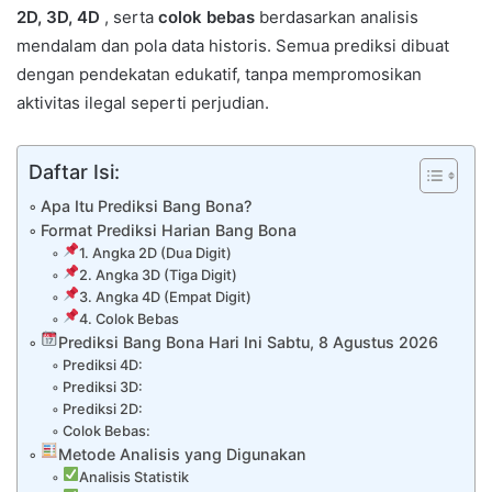
2D, 3D, 4D
, serta
colok bebas
berdasarkan analisis
mendalam dan pola data historis. Semua prediksi dibuat
dengan pendekatan edukatif, tanpa mempromosikan
aktivitas ilegal seperti perjudian.
Daftar Isi:
Apa Itu Prediksi Bang Bona?
Format Prediksi Harian Bang Bona
1. Angka 2D (Dua Digit)
2. Angka 3D (Tiga Digit)
3. Angka 4D (Empat Digit)
4. Colok Bebas
Prediksi Bang Bona Hari Ini Sabtu, 8 Agustus 2026
Prediksi 4D:
Prediksi 3D:
Prediksi 2D:
Colok Bebas:
Metode Analisis yang Digunakan
Analisis Statistik