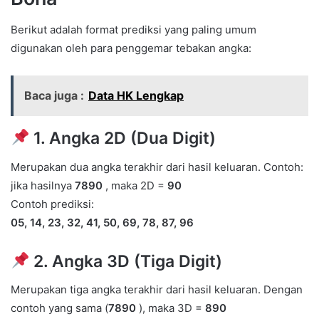
Berikut adalah format prediksi yang paling umum
digunakan oleh para penggemar tebakan angka:
Baca juga :
Data HK Lengkap
1. Angka 2D (Dua Digit)
Merupakan dua angka terakhir dari hasil keluaran. Contoh:
jika hasilnya
7890
, maka 2D =
90
Contoh prediksi:
05, 14, 23, 32, 41, 50, 69, 78, 87, 96
2. Angka 3D (Tiga Digit)
Merupakan tiga angka terakhir dari hasil keluaran. Dengan
contoh yang sama (
7890
), maka 3D =
890