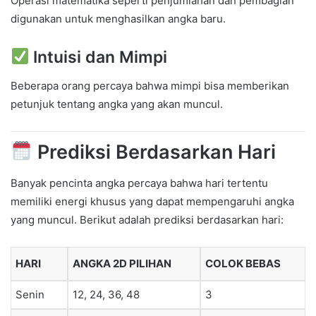
Operasi matematika seperti penjumlahan dan pembagian
digunakan untuk menghasilkan angka baru.
Intuisi dan Mimpi
Beberapa orang percaya bahwa mimpi bisa memberikan
petunjuk tentang angka yang akan muncul.
Prediksi Berdasarkan Hari
Banyak pencinta angka percaya bahwa hari tertentu
memiliki energi khusus yang dapat mempengaruhi angka
yang muncul. Berikut adalah prediksi berdasarkan hari:
HARI
ANGKA 2D PILIHAN
COLOK BEBAS
Senin
12, 24, 36, 48
3