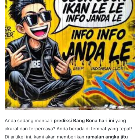
Anda sedang mencari
prediksi Bang Bona hari ini
yang
akurat dan terpercaya? Anda berada di tempat yang tepat!
Di artikel ini, kami akan memberikan
ramalan angka jitu