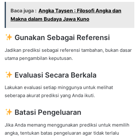
Baca juga :
Angka Taysen : Filosofi Angka dan
Makna dalam Budaya Jawa Kuno
Gunakan Sebagai Referensi
Jadikan prediksi sebagai referensi tambahan, bukan dasar
utama pengambilan keputusan.
Evaluasi Secara Berkala
Lakukan evaluasi setiap minggunya untuk melihat
seberapa akurat prediksi yang Anda ikuti.
Batasi Pengeluaran
Jika Anda memang menggunakan prediksi untuk memilih
angka, tentukan batas pengeluaran agar tidak terlalu