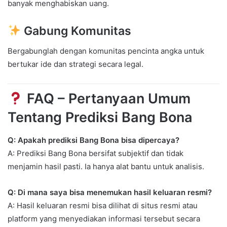
banyak menghabiskan uang.
Gabung Komunitas
Bergabunglah dengan komunitas pencinta angka untuk
bertukar ide dan strategi secara legal.
FAQ – Pertanyaan Umum
Tentang Prediksi Bang Bona
Q: Apakah prediksi Bang Bona bisa dipercaya?
A: Prediksi Bang Bona bersifat subjektif dan tidak
menjamin hasil pasti. Ia hanya alat bantu untuk analisis.
Q: Di mana saya bisa menemukan hasil keluaran resmi?
A: Hasil keluaran resmi bisa dilihat di situs resmi atau
platform yang menyediakan informasi tersebut secara