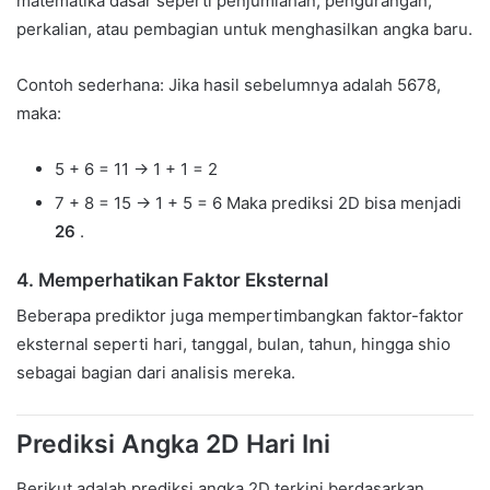
matematika dasar seperti penjumlahan, pengurangan,
perkalian, atau pembagian untuk menghasilkan angka baru.
Contoh sederhana: Jika hasil sebelumnya adalah 5678,
maka:
5 + 6 = 11 → 1 + 1 = 2
7 + 8 = 15 → 1 + 5 = 6 Maka prediksi 2D bisa menjadi
26
.
4. Memperhatikan Faktor Eksternal
Beberapa prediktor juga mempertimbangkan faktor-faktor
eksternal seperti hari, tanggal, bulan, tahun, hingga shio
sebagai bagian dari analisis mereka.
Prediksi Angka 2D Hari Ini
Berikut adalah prediksi angka 2D terkini berdasarkan