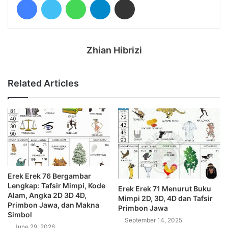
Zhian Hibrizi
Related Articles
Erek Erek 76 Bergambar
Lengkap: Tafsir Mimpi, Kode
Erek Erek 71 Menurut Buku
Alam, Angka 2D 3D 4D,
Mimpi 2D, 3D, 4D dan Tafsir
Primbon Jawa, dan Makna
Primbon Jawa
Simbol
September 14, 2025
June 29, 2026