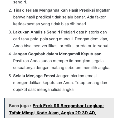
sendiri.
Tidak Terlalu Mengandalkan Hasil Prediksi
Ingatlah
bahwa hasil prediksi tidak selalu benar. Ada faktor
ketidakpastian yang tidak bisa dihindari.
Lakukan Analisis Sendiri
Pelajari data historis dan
cari tahu pola-pola yang muncul. Dengan demikian,
Anda bisa memverifikasi prediksi predator tersebut.
Jangan Gegabah dalam Mengambil Keputusan
Pastikan Anda sudah mempertimbangkan segala
sesuatunya dengan matang sebelum memilih angka.
Selalu Menjaga Emosi
Jangan biarkan emosi
mengendalikan keputusan Anda. Tetap tenang dan
objektif saat menganalisis angka.
Baca juga :
Erek Erek 99 Bergambar Lengkap:
Tafsir Mimpi, Kode Alam, Angka 2D 3D 4D,