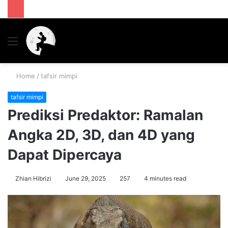
Menu
S
fo
Home
/
tafsir mimpi
tafsir mimpi
Prediksi Predaktor: Ramalan
Angka 2D, 3D, dan 4D yang
Dapat Dipercaya
Zhian Hibrizi
June 29, 2025
257
4 minutes read