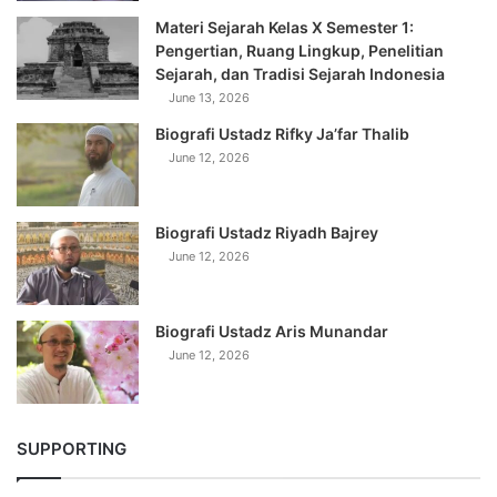
Materi Sejarah Kelas X Semester 1:
Pengertian, Ruang Lingkup, Penelitian
Sejarah, dan Tradisi Sejarah Indonesia
June 13, 2026
Biografi Ustadz Rifky Ja’far Thalib
June 12, 2026
Biografi Ustadz Riyadh Bajrey
June 12, 2026
Biografi Ustadz Aris Munandar
June 12, 2026
SUPPORTING