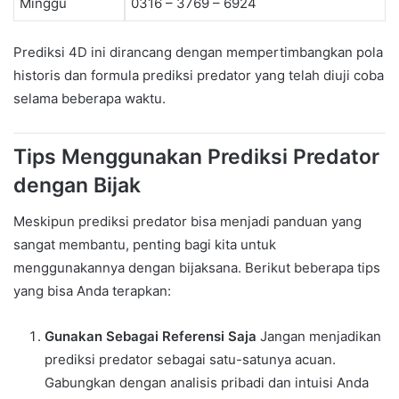
Minggu
0316 – 3769 – 6924
Prediksi 4D ini dirancang dengan mempertimbangkan pola
historis dan formula prediksi predator yang telah diuji coba
selama beberapa waktu.
Tips Menggunakan Prediksi Predator
dengan Bijak
Meskipun prediksi predator bisa menjadi panduan yang
sangat membantu, penting bagi kita untuk
menggunakannya dengan bijaksana. Berikut beberapa tips
yang bisa Anda terapkan:
Gunakan Sebagai Referensi Saja
Jangan menjadikan
prediksi predator sebagai satu-satunya acuan.
Gabungkan dengan analisis pribadi dan intuisi Anda