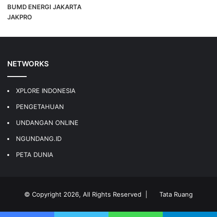
BUMD ENERGI JAKARTA
JAKPRO
NETWORKS
XPLORE INDONESIA
PENGETAHUAN
UNDANGAN ONLINE
NGUNDANG.ID
PETA DUNIA
© Copyright 2026, All Rights Reserved |
Tata Ruang