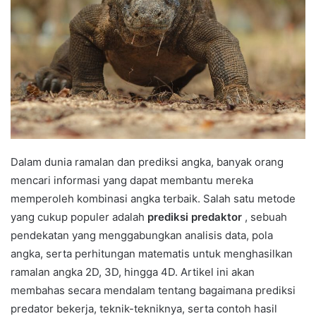
Dalam dunia ramalan dan prediksi angka, banyak orang
mencari informasi yang dapat membantu mereka
memperoleh kombinasi angka terbaik. Salah satu metode
yang cukup populer adalah
prediksi predaktor
, sebuah
pendekatan yang menggabungkan analisis data, pola
angka, serta perhitungan matematis untuk menghasilkan
ramalan angka 2D, 3D, hingga 4D. Artikel ini akan
membahas secara mendalam tentang bagaimana prediksi
predator bekerja, teknik-tekniknya, serta contoh hasil