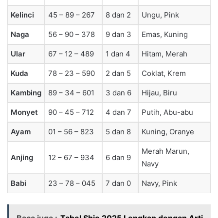
Kelinci
45 – 89 – 267
8 dan 2
Ungu, Pink
Naga
56 – 90 – 378
9 dan 3
Emas, Kuning
Ular
67 – 12 – 489
1 dan 4
Hitam, Merah
Kuda
78 – 23 – 590
2 dan 5
Coklat, Krem
Kambing
89 – 34 – 601
3 dan 6
Hijau, Biru
Monyet
90 – 45 – 712
4 dan 7
Putih, Abu-abu
Ayam
01 – 56 – 823
5 dan 8
Kuning, Oranye
Merah Marun,
Anjing
12 – 67 – 934
6 dan 9
Navy
Babi
23 – 78 – 045
7 dan 0
Navy, Pink
Baca juga :
Tabel Shio 2025 Lengkap dengan Arti