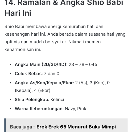
14. Ramalan & Angka Shio Babi
Hari Ini
Shio Babi membawa energi kemurahan hati dan
kesenangan hari ini. Anda berada dalam suasana hati yang
optimis dan mudah bersyukur. Nikmati momen
keharmonisan ini.
Angka Main (2D/3D/4D):
23 – 78 – 045
Colok Bebas:
7 dan 0
Angka As/Kop/Kepala/Ekor:
2 (As), 3 (Kop), 0
(Kepala), 4 (Ekor)
Shio Pelengkap:
Kelinci
Warna Keberuntungan:
Navy, Pink
Baca juga :
Erek Erek 65 Menurut Buku Mimpi