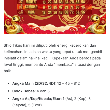
Shio Tikus hari ini diliputi oleh energi kecerdikan dan
kelincahan. Ini adalah waktu yang tepat untuk mengambil
inisiatif dalam hal-hal kecil. Kepekaan Anda berada pada
level tinggi, membantu Anda “membaca” situasi dengan
baik.
Angka Main (2D/3D/4D):
12 – 45 – 812
Colok Bebas:
4 dan 8
Angka As/Kop/Kepala/Ekor:
1 (As), 2 (Kop), 8
(Kepala), 5 (Ekor)