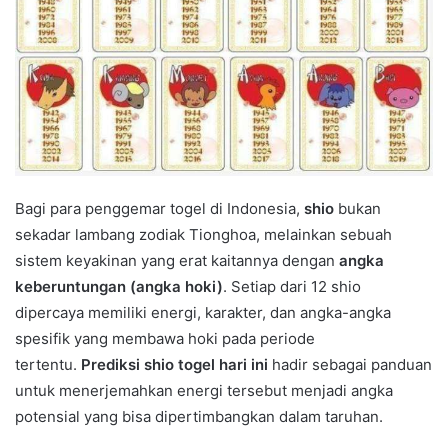
Bagi para penggemar togel di Indonesia,
shio
bukan
sekadar lambang zodiak Tionghoa, melainkan sebuah
sistem keyakinan yang erat kaitannya dengan
angka
keberuntungan (angka hoki)
. Setiap dari 12 shio
dipercaya memiliki energi, karakter, dan angka-angka
spesifik yang membawa hoki pada periode
tertentu.
Prediksi shio togel hari ini
hadir sebagai panduan
untuk menerjemahkan energi tersebut menjadi angka
potensial yang bisa dipertimbangkan dalam taruhan.