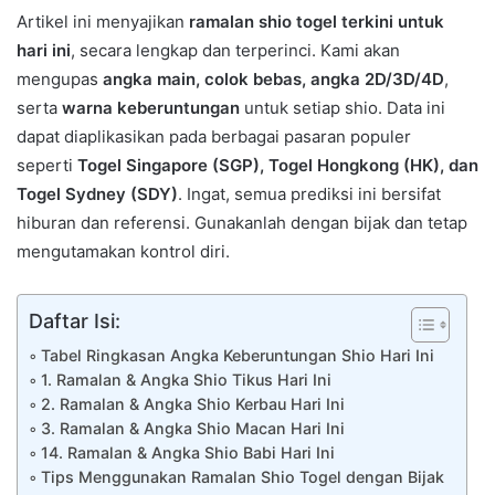
Artikel ini menyajikan
ramalan shio togel terkini untuk
hari ini
, secara lengkap dan terperinci. Kami akan
mengupas
angka main, colok bebas, angka 2D/3D/4D
,
serta
warna keberuntungan
untuk setiap shio. Data ini
dapat diaplikasikan pada berbagai pasaran populer
seperti
Togel Singapore (SGP), Togel Hongkong (HK), dan
Togel Sydney (SDY)
. Ingat, semua prediksi ini bersifat
hiburan dan referensi. Gunakanlah dengan bijak dan tetap
mengutamakan kontrol diri.
Daftar Isi:
Tabel Ringkasan Angka Keberuntungan Shio Hari Ini
1. Ramalan & Angka Shio Tikus Hari Ini
2. Ramalan & Angka Shio Kerbau Hari Ini
3. Ramalan & Angka Shio Macan Hari Ini
14. Ramalan & Angka Shio Babi Hari Ini
Tips Menggunakan Ramalan Shio Togel dengan Bijak