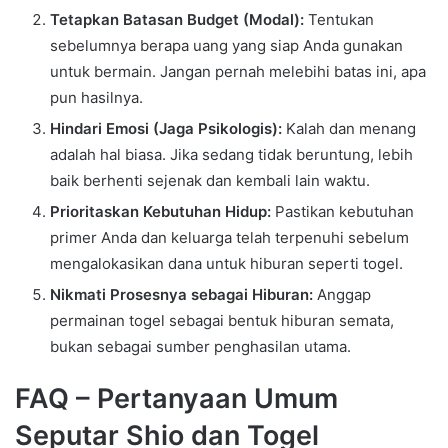
Tetapkan Batasan Budget (Modal):
Tentukan
sebelumnya berapa uang yang siap Anda gunakan
untuk bermain. Jangan pernah melebihi batas ini, apa
pun hasilnya.
Hindari Emosi (Jaga Psikologis):
Kalah dan menang
adalah hal biasa. Jika sedang tidak beruntung, lebih
baik berhenti sejenak dan kembali lain waktu.
Prioritaskan Kebutuhan Hidup:
Pastikan kebutuhan
primer Anda dan keluarga telah terpenuhi sebelum
mengalokasikan dana untuk hiburan seperti togel.
Nikmati Prosesnya sebagai Hiburan:
Anggap
permainan togel sebagai bentuk hiburan semata,
bukan sebagai sumber penghasilan utama.
FAQ – Pertanyaan Umum
Seputar Shio dan Togel