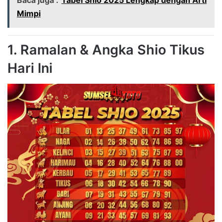
Mimpi
1. Ramalan & Angka Shio Tikus
Hari Ini