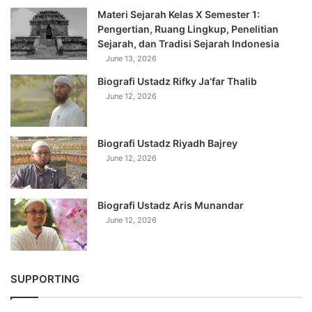
Materi Sejarah Kelas X Semester 1:
Pengertian, Ruang Lingkup, Penelitian
Sejarah, dan Tradisi Sejarah Indonesia
June 13, 2026
Biografi Ustadz Rifky Ja’far Thalib
June 12, 2026
Biografi Ustadz Riyadh Bajrey
June 12, 2026
Biografi Ustadz Aris Munandar
June 12, 2026
SUPPORTING