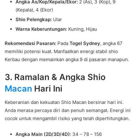
Angka As/Kop/Kepala/Ekor:
2 (As), 3 (Kop), 9
(Kepala), 4 (Ekor)
Shio Pelengkap:
Ular
Warna Keberuntungan:
Kuning, Hijau
Rekomendasi Pasaran:
Pada
Togel Sydney
, angka 67
memiliki potensi kuat. Manfaatkan energi stabil shio
Kerbau dengan memainkan angka 9 di pasaran manapun.
3. Ramalan & Angka Shio
Macan
Hari Ini
Keberanian dan kekuatan Shio Macan bersinar hari ini.
Anda merasa percaya diri dan penuh semangat. Energi ini
cocok untuk mengambil risiko yang telah diperhitungkan.
Angka Main (2D/3D/4D):
34 – 78 – 156