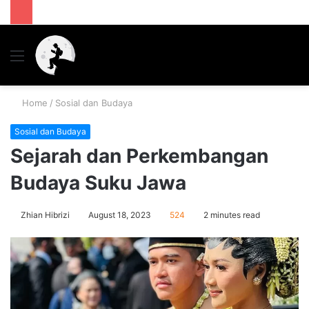
Menu
S
fo
Home
/
Sosial dan Budaya
Sosial dan Budaya
Sejarah dan Perkembangan
Budaya Suku Jawa
Zhian Hibrizi
August 18, 2023
524
2 minutes read