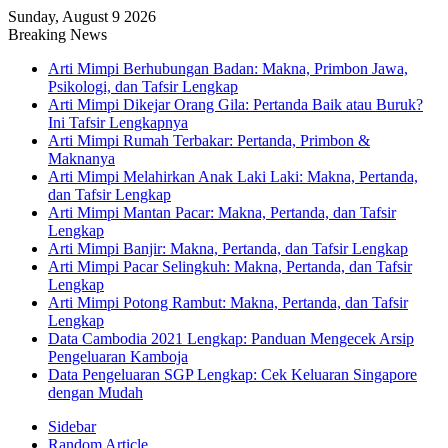
Sunday, August 9 2026
Breaking News
Arti Mimpi Berhubungan Badan: Makna, Primbon Jawa,
Psikologi, dan Tafsir Lengkap
Arti Mimpi Dikejar Orang Gila: Pertanda Baik atau Buruk?
Ini Tafsir Lengkapnya
Arti Mimpi Rumah Terbakar: Pertanda, Primbon &
Maknanya
Arti Mimpi Melahirkan Anak Laki Laki: Makna, Pertanda,
dan Tafsir Lengkap
Arti Mimpi Mantan Pacar: Makna, Pertanda, dan Tafsir
Lengkap
Arti Mimpi Banjir: Makna, Pertanda, dan Tafsir Lengkap
Arti Mimpi Pacar Selingkuh: Makna, Pertanda, dan Tafsir
Lengkap
Arti Mimpi Potong Rambut: Makna, Pertanda, dan Tafsir
Lengkap
Data Cambodia 2021 Lengkap: Panduan Mengecek Arsip
Pengeluaran Kamboja
Data Pengeluaran SGP Lengkap: Cek Keluaran Singapore
dengan Mudah
Sidebar
Random Article