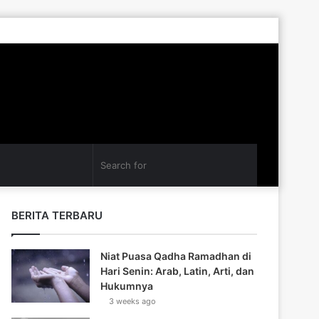
Log
Random
Sidebar
In
Article
Search
for
BERITA TERBARU
Niat Puasa Qadha Ramadhan di
Hari Senin: Arab, Latin, Arti, dan
Hukumnya
3 weeks ago