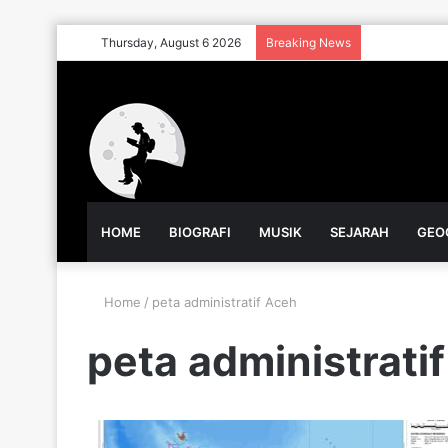
Thursday, August 6 2026
Breaking News
HOME
BIOGRAFI
MUSIK
SEJARAH
GEO
Home
/
peta administratif Aceh
peta administrati