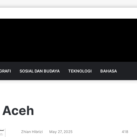
GRAFI
SOSIAL DAN BUDAYA
TEKNOLOGI
BAHASA
f Aceh
Zhian Hibrizi
May 27, 2025
418