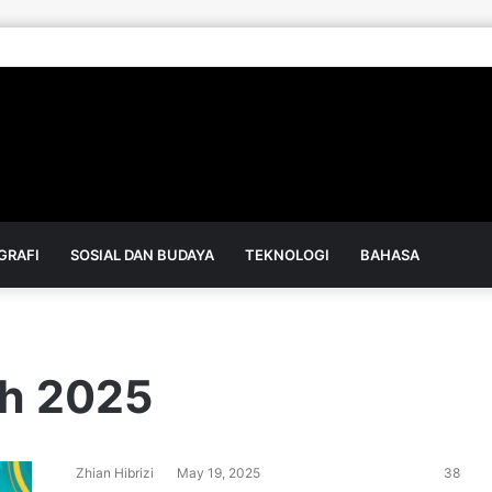
GRAFI
SOSIAL DAN BUDAYA
TEKNOLOGI
BAHASA
eh 2025
Zhian Hibrizi
May 19, 2025
38