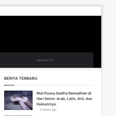
Log
Random
Sidebar
In
Article
Search
for
BERITA TERBARU
Niat Puasa Qadha Ramadhan di
Hari Senin: Arab, Latin, Arti, dan
Hukumnya
3 weeks ago