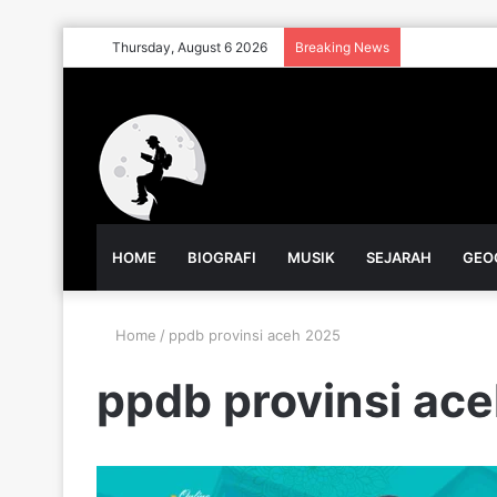
Thursday, August 6 2026
Breaking News
HOME
BIOGRAFI
MUSIK
SEJARAH
GEO
Home
/
ppdb provinsi aceh 2025
ppdb provinsi ac