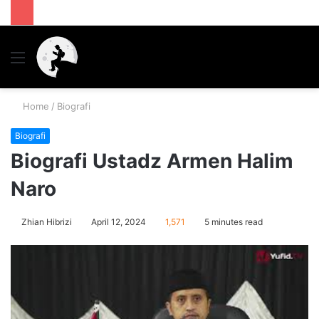
Menu
S
fo
Home
/
Biografi
Biografi
Biografi Ustadz Armen Halim
Naro
Zhian Hibrizi
April 12, 2024
1,571
5 minutes read