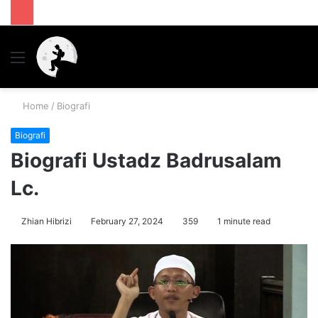
Menu
S
fo
Home
/
Biografi
Biografi
Biografi Ustadz Badrusalam
Lc.
Zhian Hibrizi
February 27, 2024
359
1 minute read