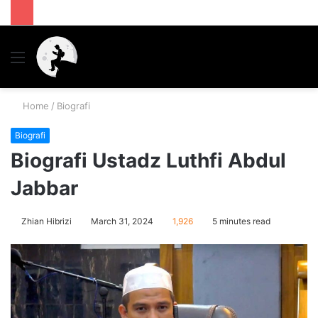
Menu
S
fo
Home
/
Biografi
Biografi
Biografi Ustadz Luthfi Abdul
Jabbar
Zhian Hibrizi
March 31, 2024
1,926
5 minutes read