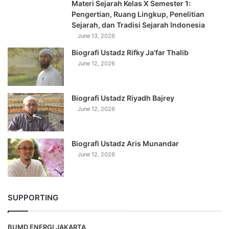
Materi Sejarah Kelas X Semester 1:
Pengertian, Ruang Lingkup, Penelitian
Sejarah, dan Tradisi Sejarah Indonesia
June 13, 2026
Biografi Ustadz Rifky Ja’far Thalib
June 12, 2026
Biografi Ustadz Riyadh Bajrey
June 12, 2026
Biografi Ustadz Aris Munandar
June 12, 2026
SUPPORTING
BUMD ENERGI JAKARTA