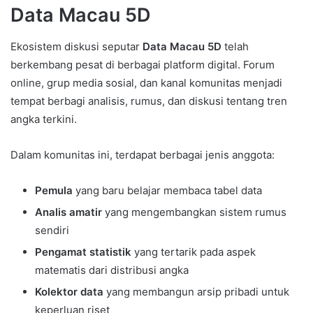
Data Macau 5D
Ekosistem diskusi seputar
Data Macau 5D
telah
berkembang pesat di berbagai platform digital. Forum
online, grup media sosial, dan kanal komunitas menjadi
tempat berbagi analisis, rumus, dan diskusi tentang tren
angka terkini.
Dalam komunitas ini, terdapat berbagai jenis anggota:
Pemula
yang baru belajar membaca tabel data
Analis amatir
yang mengembangkan sistem rumus
sendiri
Pengamat statistik
yang tertarik pada aspek
matematis dari distribusi angka
Kolektor data
yang membangun arsip pribadi untuk
keperluan riset