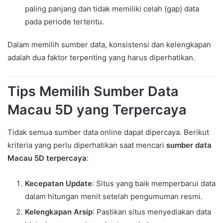
paling panjang dan tidak memiliki celah (gap) data
pada periode tertentu.
Dalam memilih sumber data, konsistensi dan kelengkapan
adalah dua faktor terpenting yang harus diperhatikan.
Tips Memilih Sumber Data
Macau 5D yang Terpercaya
Tidak semua sumber data online dapat dipercaya. Berikut
kriteria yang perlu diperhatikan saat mencari
sumber data
Macau 5D terpercaya
:
Kecepatan Update
: Situs yang baik memperbarui data
dalam hitungan menit setelah pengumuman resmi.
Kelengkapan Arsip
: Pastikan situs menyediakan data