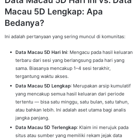
Data Macau 5D Hari Ini vs. Data
Macau 5D Lengkap: Apa
Bedanya?
Ini adalah pertanyaan yang sering muncul di komunitas:
Data Macau 5D Hari Ini
: Mengacu pada hasil keluaran
terbaru dari sesi yang berlangsung pada hari yang
sama. Biasanya mencakup 1–4 sesi terakhir,
tergantung waktu akses.
Data Macau 5D Lengkap
: Merupakan arsip kumulatif
yang mencakup semua hasil keluaran dari periode
tertentu — bisa satu minggu, satu bulan, satu tahun,
atau bahkan lebih. Ini adalah aset utama bagi analis
jangka panjang.
Data Macau 5D Terlengkap
: Klaim ini merujuk pada
situs atau sumber yang memiliki rekam jejak data