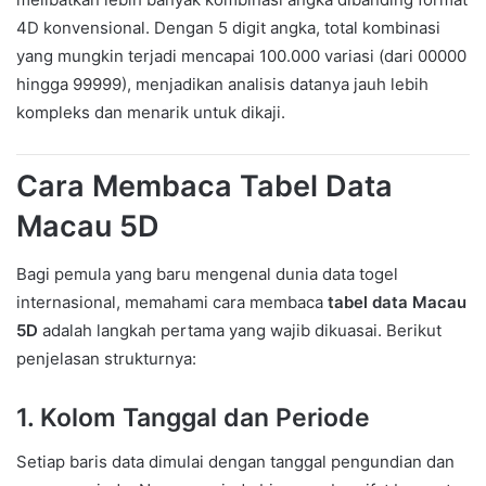
4D konvensional. Dengan 5 digit angka, total kombinasi
yang mungkin terjadi mencapai 100.000 variasi (dari 00000
hingga 99999), menjadikan analisis datanya jauh lebih
kompleks dan menarik untuk dikaji.
Cara Membaca Tabel Data
Macau 5D
Bagi pemula yang baru mengenal dunia data togel
internasional, memahami cara membaca
tabel data Macau
5D
adalah langkah pertama yang wajib dikuasai. Berikut
penjelasan strukturnya:
1. Kolom Tanggal dan Periode
Setiap baris data dimulai dengan tanggal pengundian dan