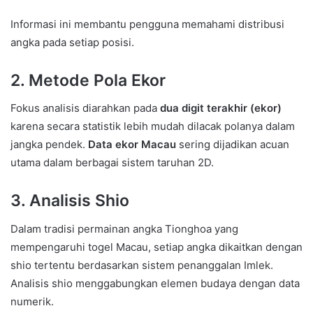
Informasi ini membantu pengguna memahami distribusi
angka pada setiap posisi.
2. Metode Pola Ekor
Fokus analisis diarahkan pada
dua digit terakhir (ekor)
karena secara statistik lebih mudah dilacak polanya dalam
jangka pendek.
Data ekor Macau
sering dijadikan acuan
utama dalam berbagai sistem taruhan 2D.
3. Analisis Shio
Dalam tradisi permainan angka Tionghoa yang
mempengaruhi togel Macau, setiap angka dikaitkan dengan
shio tertentu berdasarkan sistem penanggalan Imlek.
Analisis shio menggabungkan elemen budaya dengan data
numerik.