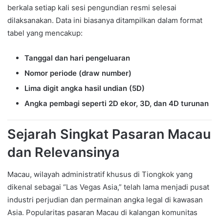
berkala setiap kali sesi pengundian resmi selesai
dilaksanakan. Data ini biasanya ditampilkan dalam format
tabel yang mencakup:
Tanggal dan hari pengeluaran
Nomor periode (draw number)
Lima digit angka hasil undian (5D)
Angka pembagi seperti 2D ekor, 3D, dan 4D turunan
Sejarah Singkat Pasaran Macau
dan Relevansinya
Macau, wilayah administratif khusus di Tiongkok yang
dikenal sebagai “Las Vegas Asia,” telah lama menjadi pusat
industri perjudian dan permainan angka legal di kawasan
Asia. Popularitas pasaran Macau di kalangan komunitas