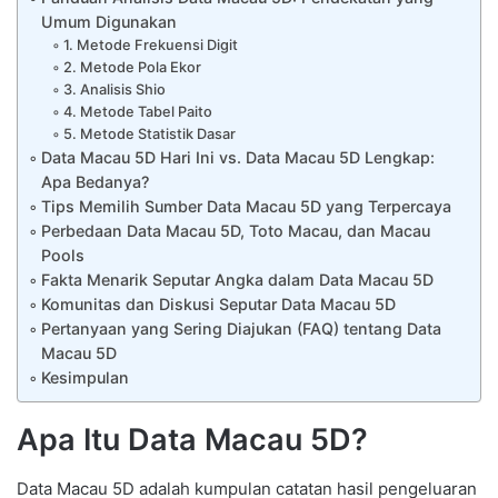
Umum Digunakan
1. Metode Frekuensi Digit
2. Metode Pola Ekor
3. Analisis Shio
4. Metode Tabel Paito
5. Metode Statistik Dasar
Data Macau 5D Hari Ini vs. Data Macau 5D Lengkap:
Apa Bedanya?
Tips Memilih Sumber Data Macau 5D yang Terpercaya
Perbedaan Data Macau 5D, Toto Macau, dan Macau
Pools
Fakta Menarik Seputar Angka dalam Data Macau 5D
Komunitas dan Diskusi Seputar Data Macau 5D
Pertanyaan yang Sering Diajukan (FAQ) tentang Data
Macau 5D
Kesimpulan
Apa Itu Data Macau 5D?
Data Macau 5D adalah kumpulan catatan hasil pengeluaran