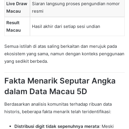
Live Draw
Siaran langsung proses pengundian nomor
Macau
resmi
Result
Hasil akhir dari setiap sesi undian
Macau
Semua istilah di atas saling berkaitan dan merujuk pada
ekosistem yang sama, namun dengan konteks penggunaan
yang sedikit berbeda.
Fakta Menarik Seputar Angka
dalam Data Macau 5D
Berdasarkan analisis komunitas terhadap ribuan data
historis, beberapa fakta menarik telah teridentifikasi:
Distribusi digit tidak sepenuhnya merata
: Meski