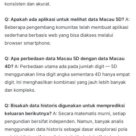
konsisten dan akurat.
Q: Apakah ada aplikasi untuk melihat data Macau 5D?
A:
Beberapa pengembang komunitas telah membuat aplikasi
sederhana berbasis web yang bisa diakses melalui
browser smartphone.
Q: Apa perbedaan data Macau 5D dengan data Macau
4D?
A: Perbedaan utama ada pada jumlah digit — 5D
menggunakan lima digit angka sementara 4D hanya empat
digit. Ini menghasilkan kombinasi yang jauh lebih banyak
dan kompleks.
Q: Bisakah data historis digunakan untuk memprediksi
keluaran berikutnya?
A: Secara matematis murni, setiap
pengundian bersifat independen. Namun, banyak analis
menggunakan data historis sebagai dasar eksplorasi pola