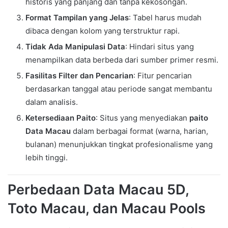
historis yang panjang dan tanpa kekosongan.
Format Tampilan yang Jelas
: Tabel harus mudah
dibaca dengan kolom yang terstruktur rapi.
Tidak Ada Manipulasi Data
: Hindari situs yang
menampilkan data berbeda dari sumber primer resmi.
Fasilitas Filter dan Pencarian
: Fitur pencarian
berdasarkan tanggal atau periode sangat membantu
dalam analisis.
Ketersediaan Paito
: Situs yang menyediakan
paito
Data Macau
dalam berbagai format (warna, harian,
bulanan) menunjukkan tingkat profesionalisme yang
lebih tinggi.
Perbedaan Data Macau 5D,
Toto Macau, dan Macau Pools