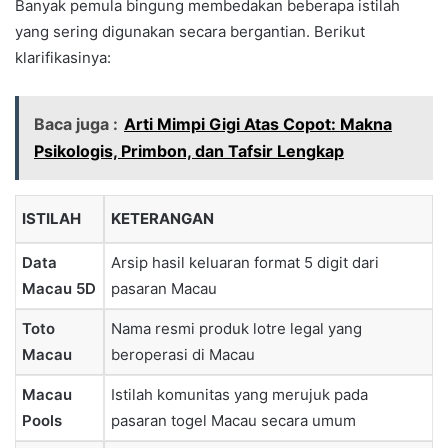
Banyak pemula bingung membedakan beberapa istilah
yang sering digunakan secara bergantian. Berikut
klarifikasinya:
Baca juga :
Arti Mimpi Gigi Atas Copot: Makna
Psikologis, Primbon, dan Tafsir Lengkap
ISTILAH
KETERANGAN
Data
Arsip hasil keluaran format 5 digit dari
Macau 5D
pasaran Macau
Toto
Nama resmi produk lotre legal yang
Macau
beroperasi di Macau
Macau
Istilah komunitas yang merujuk pada
Pools
pasaran togel Macau secara umum