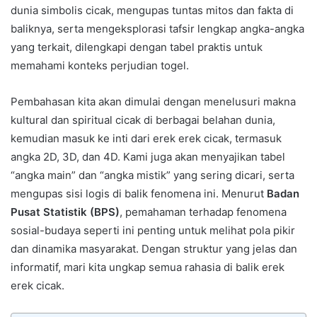
dunia simbolis cicak, mengupas tuntas mitos dan fakta di
baliknya, serta mengeksplorasi tafsir lengkap angka-angka
yang terkait, dilengkapi dengan tabel praktis untuk
memahami konteks perjudian togel.
Pembahasan kita akan dimulai dengan menelusuri makna
kultural dan spiritual cicak di berbagai belahan dunia,
kemudian masuk ke inti dari erek erek cicak, termasuk
angka 2D, 3D, dan 4D. Kami juga akan menyajikan tabel
“angka main” dan “angka mistik” yang sering dicari, serta
mengupas sisi logis di balik fenomena ini. Menurut
Badan
Pusat Statistik (BPS)
, pemahaman terhadap fenomena
sosial-budaya seperti ini penting untuk melihat pola pikir
dan dinamika masyarakat. Dengan struktur yang jelas dan
informatif, mari kita ungkap semua rahasia di balik erek
erek cicak.