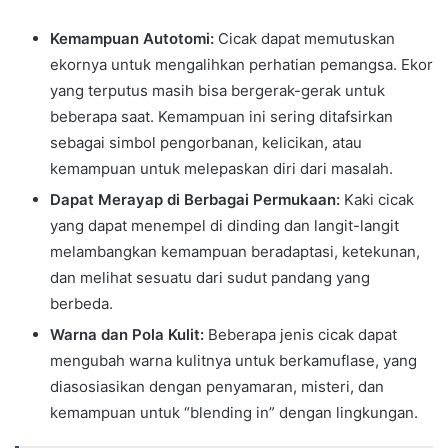
Kemampuan Autotomi:
Cicak dapat memutuskan
ekornya untuk mengalihkan perhatian pemangsa. Ekor
yang terputus masih bisa bergerak-gerak untuk
beberapa saat. Kemampuan ini sering ditafsirkan
sebagai simbol pengorbanan, kelicikan, atau
kemampuan untuk melepaskan diri dari masalah.
Dapat Merayap di Berbagai Permukaan:
Kaki cicak
yang dapat menempel di dinding dan langit-langit
melambangkan kemampuan beradaptasi, ketekunan,
dan melihat sesuatu dari sudut pandang yang
berbeda.
Warna dan Pola Kulit:
Beberapa jenis cicak dapat
mengubah warna kulitnya untuk berkamuflase, yang
diasosiasikan dengan penyamaran, misteri, dan
kemampuan untuk “blending in” dengan lingkungan.