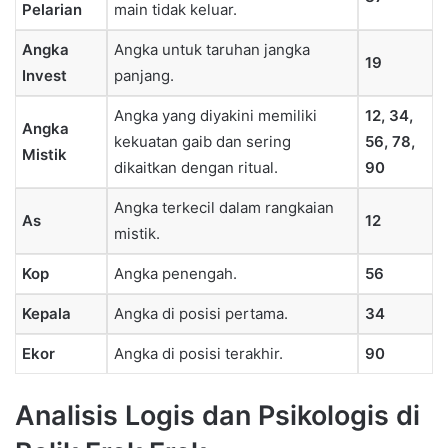
Pelarian
main tidak keluar.
Angka
Angka untuk taruhan jangka
19
Invest
panjang.
Angka yang diyakini memiliki
12, 34,
Angka
kekuatan gaib dan sering
56, 78,
Mistik
dikaitkan dengan ritual.
90
Angka terkecil dalam rangkaian
As
12
mistik.
Kop
Angka penengah.
56
Kepala
Angka di posisi pertama.
34
Ekor
Angka di posisi terakhir.
90
Analisis Logis dan Psikologis di