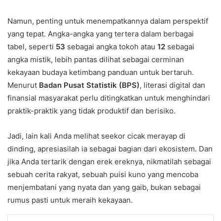
Namun, penting untuk menempatkannya dalam perspektif
yang tepat. Angka-angka yang tertera dalam berbagai
tabel, seperti
53
sebagai angka tokoh atau
12
sebagai
angka mistik, lebih pantas dilihat sebagai cerminan
kekayaan budaya ketimbang panduan untuk bertaruh.
Menurut
Badan Pusat Statistik (BPS)
, literasi digital dan
finansial masyarakat perlu ditingkatkan untuk menghindari
praktik-praktik yang tidak produktif dan berisiko.
Jadi, lain kali Anda melihat seekor cicak merayap di
dinding, apresiasilah ia sebagai bagian dari ekosistem. Dan
jika Anda tertarik dengan erek ereknya, nikmatilah sebagai
sebuah cerita rakyat, sebuah puisi kuno yang mencoba
menjembatani yang nyata dan yang gaib, bukan sebagai
rumus pasti untuk meraih kekayaan.