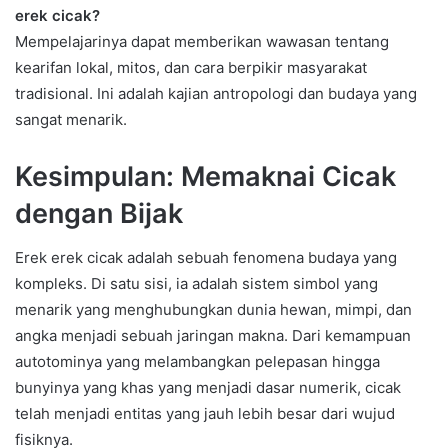
erek cicak?
Mempelajarinya dapat memberikan wawasan tentang
kearifan lokal, mitos, dan cara berpikir masyarakat
tradisional. Ini adalah kajian antropologi dan budaya yang
sangat menarik.
Kesimpulan: Memaknai Cicak
dengan Bijak
Erek erek cicak adalah sebuah fenomena budaya yang
kompleks. Di satu sisi, ia adalah sistem simbol yang
menarik yang menghubungkan dunia hewan, mimpi, dan
angka menjadi sebuah jaringan makna. Dari kemampuan
autotominya yang melambangkan pelepasan hingga
bunyinya yang khas yang menjadi dasar numerik, cicak
telah menjadi entitas yang jauh lebih besar dari wujud
fisiknya.