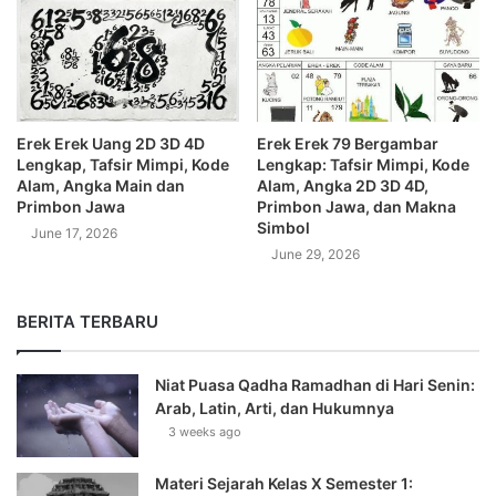
Erek Erek Uang 2D 3D 4D
Erek Erek 79 Bergambar
Lengkap, Tafsir Mimpi, Kode
Lengkap: Tafsir Mimpi, Kode
Alam, Angka Main dan
Alam, Angka 2D 3D 4D,
Primbon Jawa
Primbon Jawa, dan Makna
Simbol
June 17, 2026
June 29, 2026
BERITA TERBARU
Niat Puasa Qadha Ramadhan di Hari Senin:
Arab, Latin, Arti, dan Hukumnya
3 weeks ago
Materi Sejarah Kelas X Semester 1: