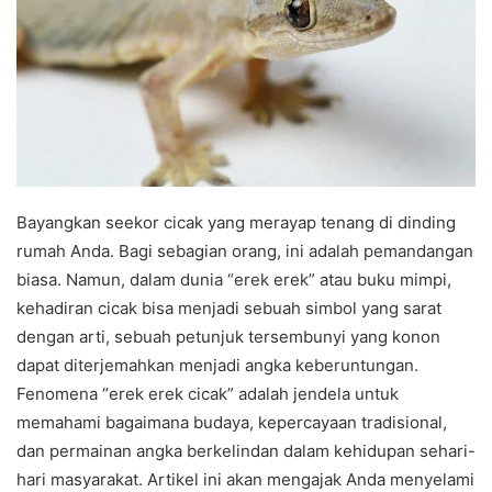
Bayangkan seekor cicak yang merayap tenang di dinding
rumah Anda. Bagi sebagian orang, ini adalah pemandangan
biasa. Namun, dalam dunia “erek erek” atau buku mimpi,
kehadiran cicak bisa menjadi sebuah simbol yang sarat
dengan arti, sebuah petunjuk tersembunyi yang konon
dapat diterjemahkan menjadi angka keberuntungan.
Fenomena “erek erek cicak” adalah jendela untuk
memahami bagaimana budaya, kepercayaan tradisional,
dan permainan angka berkelindan dalam kehidupan sehari-
hari masyarakat. Artikel ini akan mengajak Anda menyelami