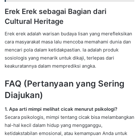
Erek Erek sebagai Bagian dari
Cultural Heritage
Erek erek adalah warisan budaya lisan yang merefleksikan
cara masyarakat masa lalu mencoba memahami dunia dan
mencari pola dalam ketidakpastian. Ia adalah produk
sosiologis yang menarik untuk dikaji, terlepas dari
keakuratannya dalam memprediksi angka.
FAQ (Pertanyaan yang Sering
Diajukan)
1. Apa arti mimpi melihat cicak menurut psikologi?
Secara psikologis, mimpi tentang cicak bisa melambangkan
hal-hal kecil dalam hidup yang mengganggu,
ketidakstabilan emosional, atau kemampuan Anda untuk