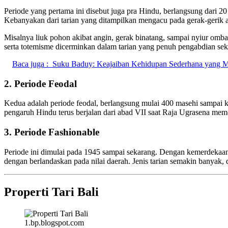
Periode yang pertama ini disebut juga pra Hindu, berlangsung dari 2
Kebanyakan dari tarian yang ditampilkan mengacu pada gerak-gerik a
Misalnya liuk pohon akibat angin, gerak binatang, sampai nyiur omba
serta totemisme dicerminkan dalam tarian yang penuh pengabdian seka
Baca juga :
Suku Baduy: Keajaiban Kehidupan Sederhana yang M
2. Periode Feodal
Kedua adalah periode feodal, berlangsung mulai 400 masehi sampai k
pengaruh Hindu terus berjalan dari abad VII saat Raja Ugrasena mem
3. Periode Fashionable
Periode ini dimulai pada 1945 sampai sekarang. Dengan kemerdekaan 
dengan berlandaskan pada nilai daerah. Jenis tarian semakin banyak, 
Properti Tari Bali
1.bp.blogspot.com