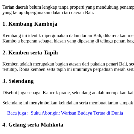
Tarian daerah belum lengkap tanpa properti yang mendukung penampil
yang kerap dipergunakan dalam tari daerah Bali:
1. Kembang Kamboja
Kembang ini identik dipergunakan dalam tarian Bali, dikarenakan m
Kamboja berperan sebagai hiasan yang dipasang di telinga penari bag
2. Kemben serta Tapih
Kemben adalah merupakan bagian atasan dari pakaian penari Bali, s
tertutup. Rona kemben serta tapih ini umumnya perpaduan merah sert
3. Selendang
Disebut juga sebagai Kancrik prade, selendang adalah merupakan kain y
Selendang ini menyimbolkan keindahan serta membuat tarian tampa
Baca juga :
Suku Aborigin: Warisan Budaya Tertua di Dunia
4. Gelang serta Mahkota