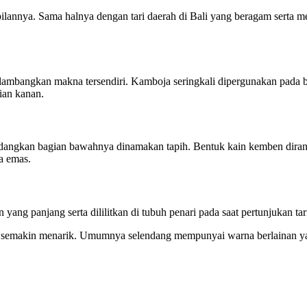
annya. Sama halnya dengan tari daerah di Bali yang beragam serta me
elambangkan makna tersendiri. Kamboja seringkali dipergunakan pada 
ian kanan.
edangkan bagian bawahnya dinamakan tapih. Bentuk kain kemben diranc
a emas.
ang panjang serta dililitkan di tubuh penari pada saat pertunjukan tar
k semakin menarik. Umumnya selendang mempunyai warna berlainan yan