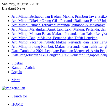
Saturday, August 8 2026
Breaking News
Arti Mimpi Berhubungan Badan: Makna, Primbon Jawa, Psikol
Arti Mimpi Dikejar Orang Gila: Pertanda Baik atau Buruk? Ini
Arti Mimpi Rumah Terbakar: Pertanda, Primbon & Maknanya
Arti Mimpi Melahirkan Anak Laki Laki: Makna, Pertanda, dan
Arti Mimpi Mantan Pacar: Makna, Pertanda, dan Tafsir Lengk
Arti Mimpi Banjir: Makna, Pertanda, dan Tafsir Lengkap
Arti Mimpi Pacar Selingkuh: Makna, Pertanda, dan Tafsir Len
Arti Mimpi Potong Rambut: Makna, Pertanda, dan Tafsir Leng
Data Cambodia 2021 Lengkap: Panduan Mengecek Arsip Pen
Data Pengeluaran SGP Lengkap: Cek Keluaran Singapore de
Sidebar
Random Article
Log In
Menu
Search for
HOME