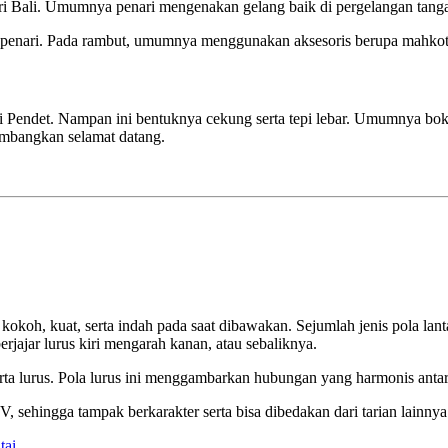
ri Bali. Umumnya penari mengenakan gelang baik di pergelangan tan
n penari. Pada rambut, umumnya menggunakan aksesoris berupa mahko
 Pendet. Nampan ini bentuknya cekung serta tepi lebar. Umumnya bokor
ambangkan selamat datang.
 kokoh, kuat, serta indah pada saat dibawakan. Sejumlah jenis pola lan
jajar lurus kiri mengarah kanan, atau sebaliknya.
a lurus. Pola lurus ini menggambarkan hubungan yang harmonis antar
sehingga tampak berkarakter serta bisa dibedakan dari tarian lainnya
tai