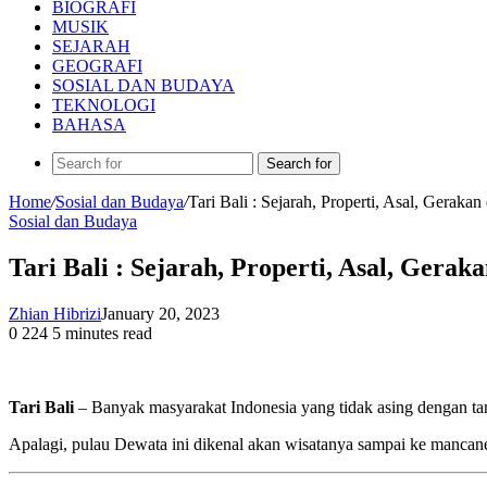
BIOGRAFI
MUSIK
SEJARAH
GEOGRAFI
SOSIAL DAN BUDAYA
TEKNOLOGI
BAHASA
Search for
Home
/
Sosial dan Budaya
/
Tari Bali : Sejarah, Properti, Asal, Gerakan
Sosial dan Budaya
Tari Bali : Sejarah, Properti, Asal, Gerak
Zhian Hibrizi
January 20, 2023
0
224
5 minutes read
Tari Bali
– Banyak masyarakat Indonesia yang tidak asing dengan tar
Apalagi, pulau Dewata ini dikenal akan wisatanya sampai ke mancane