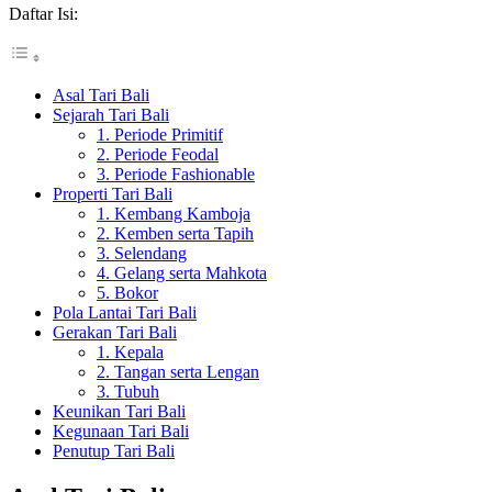
Daftar Isi:
Asal Tari Bali
Sejarah Tari Bali
1. Periode Primitif
2. Periode Feodal
3. Periode Fashionable
Properti Tari Bali
1. Kembang Kamboja
2. Kemben serta Tapih
3. Selendang
4. Gelang serta Mahkota
5. Bokor
Pola Lantai Tari Bali
Gerakan Tari Bali
1. Kepala
2. Tangan serta Lengan
3. Tubuh
Keunikan Tari Bali
Kegunaan Tari Bali
Penutup Tari Bali