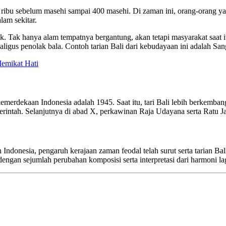
0 ribu sebelum masehi sampai 400 masehi. Di zaman ini, orang-orang ya
lam sekitar.
k. Tak hanya alam tempatnya bergantung, akan tetapi masyarakat saat 
ligus penolak bala. Contoh tarian Bali dari kebudayaan ini adalah Sa
emikat Hati
emerdekaan Indonesia adalah 1945. Saat itu, tari Bali lebih berkemba
erintah. Selanjutnya di abad X, perkawinan Raja Udayana serta Ratu J
Indonesia, pengaruh kerajaan zaman feodal telah surut serta tarian B
dengan sejumlah perubahan komposisi serta interpretasi dari harmoni l