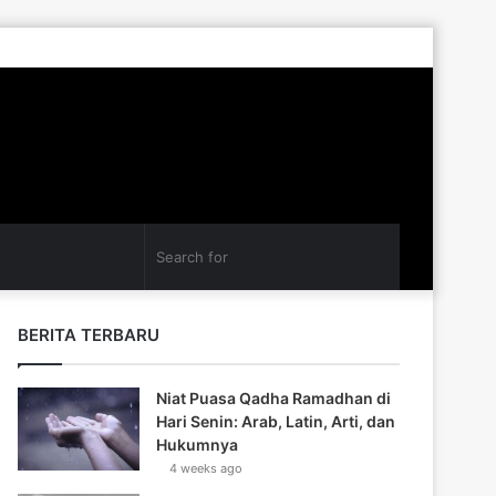
Log
Random
Sidebar
In
Article
Search
for
BERITA TERBARU
Niat Puasa Qadha Ramadhan di
Hari Senin: Arab, Latin, Arti, dan
Hukumnya
4 weeks ago