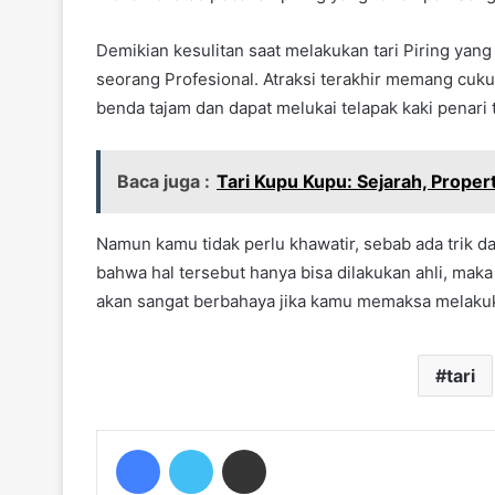
Demikian
kesulitan saat melakukan tari Piring
yang 
seorang Profesional. Atraksi terakhir memang cuk
benda tajam dan dapat melukai telapak kaki penari t
Baca juga :
Tari Kupu Kupu: Sejarah, Propert
Namun kamu tidak perlu khawatir, sebab ada trik da
bahwa hal tersebut hanya bisa dilakukan ahli, maka 
akan sangat berbahaya jika kamu memaksa melaku
tari
Facebook
Twitter
Share via Email