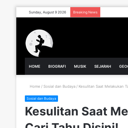
Sunday, August 9 2026
Breaking News
HOME
BIOGRAFI
MUSIK
SEJARAH
GEO
Home
/
Sosial dan Budaya
/
Kesulitan Saat Melakukan Tar
Sosial dan Budaya
Kesulitan Saat Me
Cari Tahu Disini!