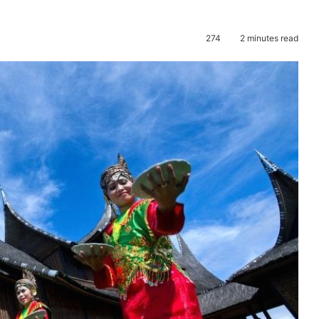
274
2 minutes read